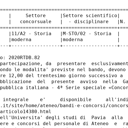
=============================================
   |     Settore     |Settore scientifico|   
   |   concorsuale   |  - disciplinare   |N. 
===+=================+===================+===
   |11/A2 - Storia   |M-STO/02 - Storia  |   
   |moderna          |moderna            |   
---+-----------------+-------------------+---
o: 2020RTDB.82 

partecipazione, da  presentare  esclusivament
ondo le modalita' previste nel bando, devono 
re 12,00 del trentesimo giorno successivo a  
bblicazione  del  presente  avviso  nella  Ga
pubblica italiana - 4ª Serie speciale «Concor
 integrale    e'     disponibile     all'indi
.it/site/home/ateneo/bandi-e-concorsi/concors
articolo14380.html 

ell'Universita' degli studi di  Pavia  alla  
ere e concorsi del personale di Ateneo  e  ra