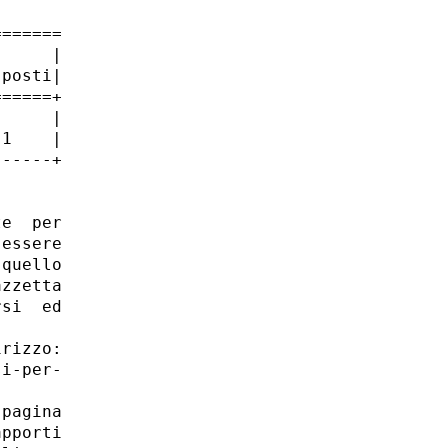
======

     |

posti|

=====+

     |

1    |

-----+

e  per

essere

quello

zzetta

si  ed

rizzo:

i-per-

pagina

pporti
