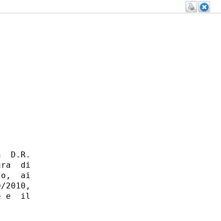
  D.R.

ra  di

o,  ai

/2010,

 e  il
