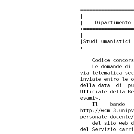
==================
|                 
|    Dipartimento 
+=================
|                 
|Studi umanistici 
+-----------------
    Codice concors
    Le domande di 
via telematica sec
inviate entro le o
della data  di  pu
Ufficiale della Re
esami». 

    Il    bando   
http://wcm-3.unipv
personale-docente/
    del sito web d
del Servizio carri