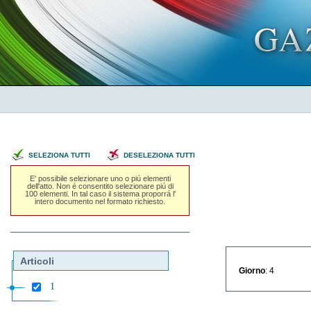
SELEZIONA TUTTI
DESELEZIONA TUTTI
E' possibile selezionare uno o piú elementi
dell'atto. Non é consentito selezionare piú di
100 elementi. In tal caso il sistema proporrá l'
intero documento nel formato richiesto.
Articoli
Giorno
: 4
1