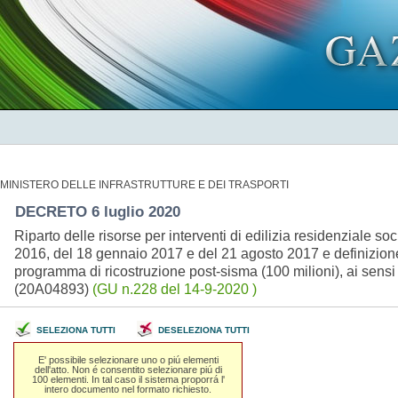
MINISTERO DELLE INFRASTRUTTURE E DEI TRASPORTI
DECRETO 6 luglio 2020
Riparto delle risorse per interventi di edilizia residenziale so
2016, del 18 gennaio 2017 e del 21 agosto 2017 e definizione de
programma di ricostruzione post-sisma (100 milioni), ai sensi
(20A04893)
(GU n.228 del 14-9-2020 )
SELEZIONA TUTTI
DESELEZIONA TUTTI
E' possibile selezionare uno o piú elementi
dell'atto. Non é consentito selezionare piú di
100 elementi. In tal caso il sistema proporrá l'
intero documento nel formato richiesto.