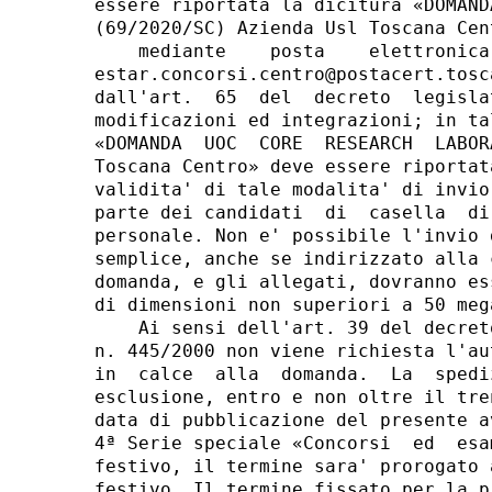
essere riportata la dicitura «DOMAND
(69/2020/SC) Azienda Usl Toscana Cent
    mediante    posta    elettronica
estar.concorsi.centro@postacert.tosc
dall'art.  65  del  decreto  legisla
modificazioni ed integrazioni; in ta
«DOMANDA  UOC  CORE  RESEARCH  LABOR
Toscana Centro» deve essere riportat
validita' di tale modalita' di invio
parte dei candidati  di  casella  di
personale. Non e' possibile l'invio 
semplice, anche se indirizzato alla 
domanda, e gli allegati, dovranno es
di dimensioni non superiori a 50 meg
    Ai sensi dell'art. 39 del decret
n. 445/2000 non viene richiesta l'au
in  calce  alla  domanda.  La  spedi
esclusione, entro e non oltre il tre
data di pubblicazione del presente a
4ª Serie speciale «Concorsi  ed  esa
festivo, il termine sara' prorogato 
festivo. Il termine fissato per la p