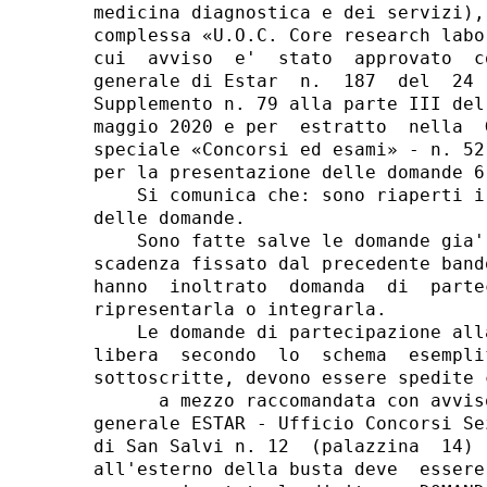
medicina diagnostica e dei servizi),
complessa «U.O.C. Core research labo
cui  avviso  e'  stato  approvato  c
generale di Estar  n.  187  del  24 
Supplemento n. 79 alla parte III del
maggio 2020 e per  estratto  nella  
speciale «Concorsi ed esami» - n. 52
per la presentazione delle domande 6
    Si comunica che: sono riaperti i
delle domande. 

    Sono fatte salve le domande gia'
scadenza fissato dal precedente band
hanno  inoltrato  domanda  di  parte
ripresentarla o integrarla. 

    Le domande di partecipazione all
libera  secondo  lo  schema  esempli
sottoscritte, devono essere spedite 
      a mezzo raccomandata con avvis
generale ESTAR - Ufficio Concorsi Se
di San Salvi n. 12  (palazzina  14) 
all'esterno della busta deve  essere