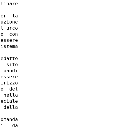
linare

er  la

uzione

l'arco

o  con

essere

istema

edatte

  sito

 bandi

essere

irizzo

o  del

 nella

eciale

 della

omanda

i   da
