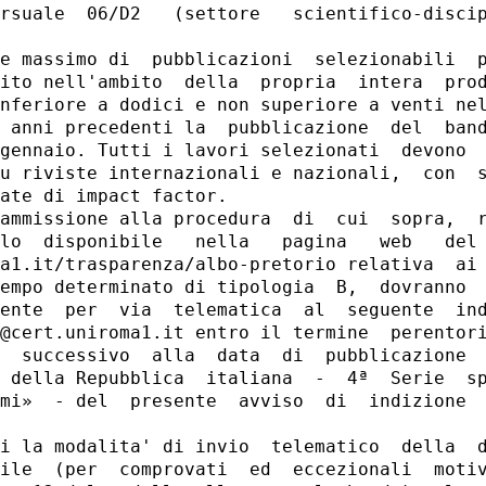
rsuale  06/D2   (settore   scientifico-discip
 

e massimo di  pubblicazioni  selezionabili  p
ito nell'ambito  della  propria  intera  prod
nferiore a dodici e non superiore a venti nel
 anni precedenti la  pubblicazione  del  band
gennaio. Tutti i lavori selezionati  devono  
u riviste internazionali e nazionali,  con  s
ate di impact factor. 

ammissione alla procedura  di  cui  sopra,  r
lo  disponibile   nella   pagina   web   del 
a1.it/trasparenza/albo-pretorio relativa  ai 
empo determinato di tipologia  B,  dovranno  
ente  per  via  telematica  al  seguente  ind
@cert.uniroma1.it entro il termine  perentori
  successivo  alla  data  di  pubblicazione  
 della Repubblica  italiana  -  4ª  Serie  sp
mi»  - del  presente  avviso  di  indizione  
i la modalita' di invio  telematico  della  d
ile  (per  comprovati  ed  eccezionali  motiv