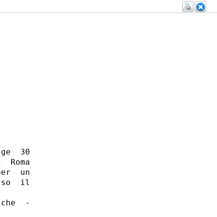
ge  30

  Roma

er  un

so  il

che  -
