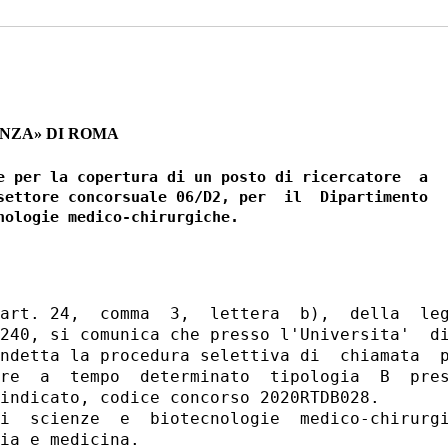
ENZA» DI ROMA
e per la copertura di un posto di ricercatore  a

settore concorsuale 06/D2, per  il  Dipartimento

art. 24,  comma  3,  lettera  b),  della  leg
240, si comunica che presso l'Universita'  di
ndetta la procedura selettiva di  chiamata  p
re  a  tempo  determinato  tipologia  B  pres
indicato, codice concorso 2020RTDB028. 

i  scienze  e  biotecnologie  medico-chirurgi
ia e medicina. 
