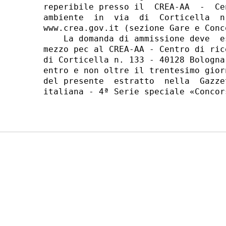
reperibile presso il  CREA-AA  -  Ce
ambiente  in  via  di  Corticella  n
www.crea.gov.it (sezione Gare e Conc
    La domanda di ammissione deve  e
mezzo pec al CREA-AA - Centro di ric
di Corticella n. 133 - 40128 Bologna
entro e non oltre il trentesimo gior
del presente  estratto  nella  Gazze
italiana - 4ª Serie speciale «Concor