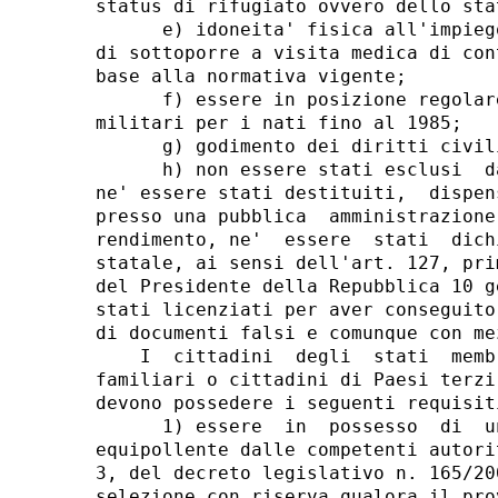
status di rifugiato ovvero dello sta
      e) idoneita' fisica all'impieg
di sottoporre a visita medica di con
base alla normativa vigente; 

      f) essere in posizione regolar
militari per i nati fino al 1985; 

      g) godimento dei diritti civil
      h) non essere stati esclusi  d
ne' essere stati destituiti,  dispen
presso una pubblica  amministrazione
rendimento, ne'  essere  stati  dich
statale, ai sensi dell'art. 127, pri
del Presidente della Repubblica 10 g
stati licenziati per aver conseguito
di documenti falsi e comunque con me
    I  cittadini  degli  stati  memb
familiari o cittadini di Paesi terzi
devono possedere i seguenti requisiti
      1) essere  in  possesso  di  u
equipollente dalle competenti autori
3, del decreto legislativo n. 165/20
selezione con riserva qualora il pro