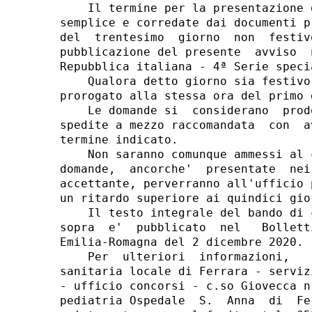
    Il termine per la presentazione 
semplice e corredate dai documenti p
del  trentesimo  giorno  non  festiv
pubblicazione del presente  avviso  
Repubblica italiana - 4ª Serie speci
    Qualora detto giorno sia festivo
prorogato alla stessa ora del primo 
    Le domande si  considerano  prod
spedite a mezzo raccomandata  con  a
termine indicato. 

    Non saranno comunque ammessi al 
domande,  ancorche'  presentate  nei
accettante, perverranno all'ufficio 
un ritardo superiore ai quindici gior
    Il testo integrale del bando di 
sopra  e'  pubblicato  nel   Bollett
Emilia-Romagna del 2 dicembre 2020. 

    Per  ulteriori  informazioni,   
sanitaria locale di Ferrara - serviz
- ufficio concorsi - c.so Giovecca n
pediatria Ospedale  S.  Anna  di  Fe