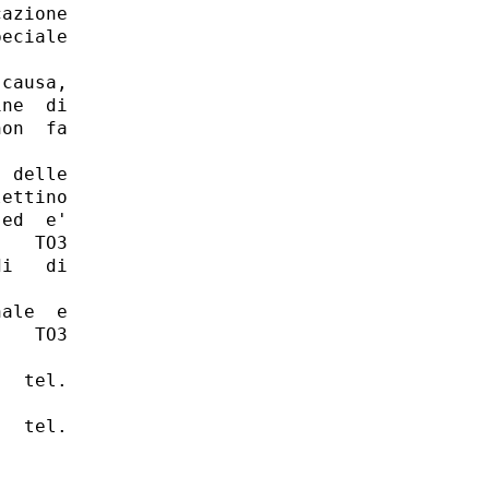
azione

eciale

causa,

ne  di

on  fa

 delle

ettino

ed  e'

   TO3

i   di

ale  e

   TO3

  tel.

  tel.
