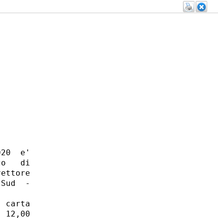
20  e'

o   di

ettore

Sud  -

 carta

 12,00
