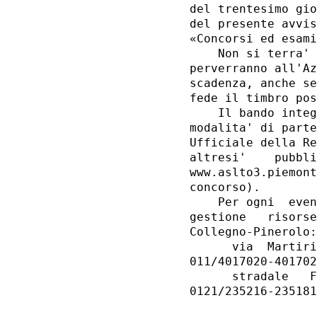
del trentesimo gio
del presente avvis
«Concorsi ed esami
    Non si terra' 
perverranno all'Az
scadenza, anche se
fede il timbro pos
    Il bando integ
modalita' di parte
Ufficiale della Re
altresi'    pubbli
www.aslto3.piemont
concorso). 

    Per ogni  even
gestione   risorse
Collegno-Pinerolo:
      via  Martiri
011/4017020-401702
      stradale   F
0121/235216-235181