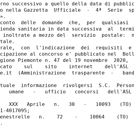
rno successivo a quello della data di pubblic
o nella Gazzetta  Ufficiale  -  4ª  Serie  sp
». 

conto  delle  domande  che,  per  qualsiasi  
ienda sanitaria in data successiva  al  termi
 inoltrate a mezzo del  servizio  postale:  n
tale. 

rale,  con  l'indicazione  dei  requisiti  e 
cipazione al concorso e' pubblicato nel  Boll
gione Piemonte n. 47 del 19 novembre  2020,  
cato    sul    sito    internet    dell'ASL  
e.it  (Amministrazione  trasparente  -   band
tuale  informazione  rivolgersi  S.C.  Person
   umane   -   ufficio   concorsi   dell'ASL 
 

   XXX   Aprile   n.   30   -   10093   (TO) 
1-4017095; 

enestrelle   n.    72    -    10064    (TO)  
. 
