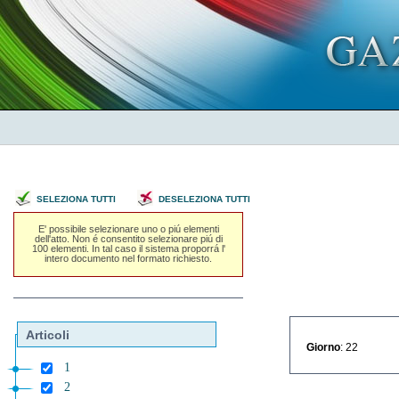
SELEZIONA TUTTI
DESELEZIONA TUTTI
E' possibile selezionare uno o piú elementi
dell'atto. Non é consentito selezionare piú di
100 elementi. In tal caso il sistema proporrá l'
intero documento nel formato richiesto.
Articoli
Giorno
: 22
1
2