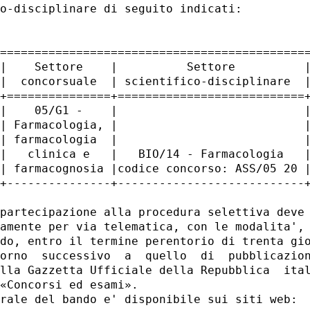
o-disciplinare di seguito indicati: 

=============================================
|    Settore    |          Settore          |
|  concorsuale  | scientifico-disciplinare  |
+===============+===========================+
|    05/G1 -    |                           |
| Farmacologia, |                           |
| farmacologia  |                           |
|   clinica e   |   BIO/14 - Farmacologia   |
| farmacognosia |codice concorso: ASS/05 20 |
+---------------+---------------------------+
partecipazione alla procedura selettiva deve 
amente per via telematica, con le modalita', 
do, entro il termine perentorio di trenta gio
orno  successivo  a  quello  di  pubblicazion
lla Gazzetta Ufficiale della Repubblica  ital
«Concorsi ed esami». 

rale del bando e' disponibile sui siti web: 
