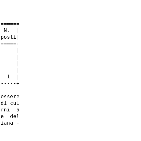
======

 N.  |

posti|

=====+

     |

     |

     |

     |

  1  |

-----+

essere

di cui

rni  a

e  del

iana -
