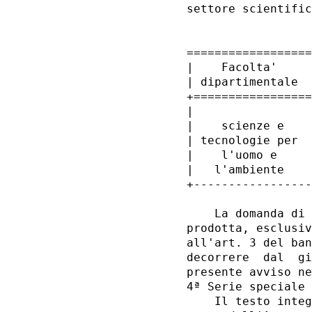
settore scientific
==================
|    Facolta'     
| dipartimentale  
+=================
|                 
|    scienze e    
| tecnologie per  
|    l'uomo e     
|   l'ambiente    
+-----------------
    La domanda di 
prodotta, esclusiv
all'art. 3 del ban
decorrere  dal  gi
presente avviso ne
4ª Serie speciale 
    Il testo integ