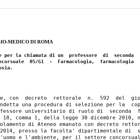
BIO-MEDICO DI ROMA
e per la chiamata di un  professore  di  seconda

ncorsuale  05/G1  -  Farmacologia,  farmacologia

e, con  decreto  rettorale  n.  592  del  gio
ndetta una procedura di selezione per la  cop
fessore universitario di ruolo di  seconda  f
 18, comma 1, della legge 30 dicembre 2010, n
olamento di Ateneo emanato con decreto rettor
2014, presso la facolta' dipartimentale di  s
'uomo e l'ambiente, per il settore concorsual