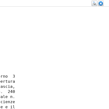
rno  3

ertura

ascia,

.  240

ale n.

cienze

e e il
