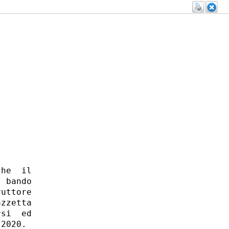
he  il

 bando

uttore

zzetta

si  ed

2020. 
