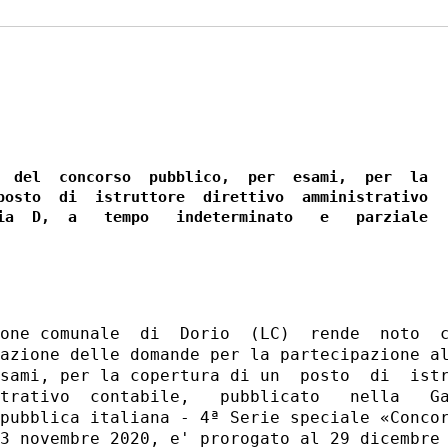
  del  concorso  pubblico,  per  esami,  per  la

posto  di  istruttore  direttivo  amministrativo

ia  D,  a   tempo   indeterminato   e   parziale

one comunale  di  Dorio  (LC)  rende  noto  c
azione delle domande per la partecipazione al
sami, per la copertura di un  posto  di  istr
trativo  contabile,   pubblicato   nella   Ga
pubblica italiana - 4ª Serie speciale «Concor
3 novembre 2020, e' prorogato al 29 dicembre 