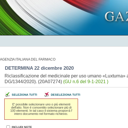
AGENZIA ITALIANA DEL FARMACO
DETERMINA 22 dicembre 2020
Riclassificazione del medicinale per uso umano «Luxturna» ai
DG/1344/2020). (20A07274)
(GU n.6 del 9-1-2021 )
SELEZIONA TUTTI
DESELEZIONA TUTTI
E' possibile selezionare uno o piú elementi
dell'atto. Non é consentito selezionare piú di
100 elementi. In tal caso il sistema proporrá l'
intero documento nel formato richiesto.
INCLUDI NOTE