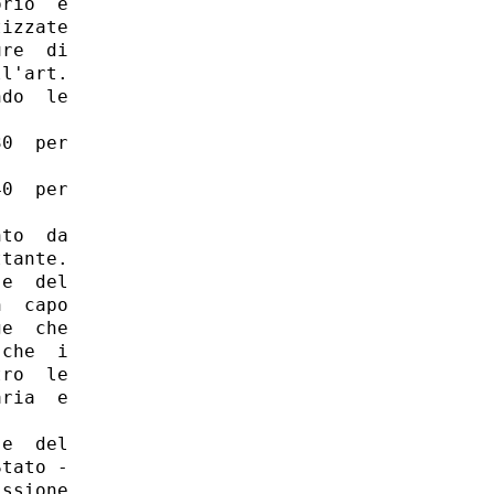
rio  e

izzate

re  di

l'art.

do  le

0  per

0  per

to  da

tante. 

e  del

  capo

e  che

che  i

ro  le

ria  e

e  del

tato -

ssione
