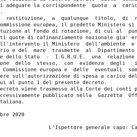
i adeguare la corrispondente  quota  a  caric
. 

  restituzione,  a  qualunque  titolo,  di  r
ommissione europea, il predetto Ministero si 
tuzione al Fondo di rotazione, di cui al  pun
ti quote di cofinanziamento nazionale gia' er
ll'intervento il Ministero  dell'ambiente  e 
rio e del  mare  trasmette  al  Dipartimento 
e dello Stato  -  I.G.R.U.E.  una  relazione 
one  dello  stesso,  con  evidenza  degli   i
 Commissione europea e  delle  eventuali  som
ere sull'autorizzazione di spesa a carico del
ui al punto 1 del presente decreto. 

ecreto viene trasmesso alla Corte dei conti p
ccessivamente pubblicato nella  Gazzetta  Uff
taliana. 

bre 2020 

                L'Ispettore generale capo: Ca