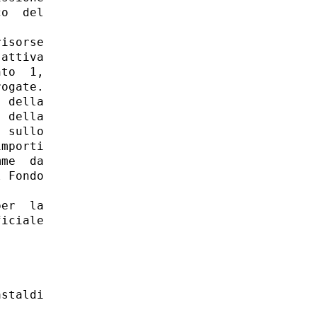
o  del

isorse

attiva

to  1,

ogate. 

 della

 della

 sullo

mporti

me  da

 Fondo

er  la

iciale

staldi 
