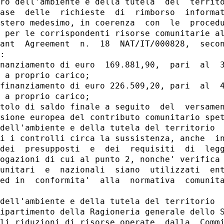
ro dell'ambiente e della tutela  del  territo
ase  delle  richieste  di  rimborso  informat
stero medesimo, in coerenza  con  le  procedu
 per le corrispondenti risorse comunitarie al
ant  Agreement  n.  18  NAT/IT/000828,  secon
: 

nanziamento di euro  169.881,90,  pari  al  3
 a proprio carico; 

finanziamento di euro 226.509,20, pari  al  4
 a proprio carico; 

tolo di saldo finale a seguito  del  versamen
sione europea del contributo comunitario spet
dell'ambiente e della tutela del territorio  
i i controlli circa la sussistenza, anche  in
dei  presupposti  e  dei  requisiti  di  legg
ogazioni di cui al punto 2, nonche' verifica 
unitari  e  nazionali  siano  utilizzati  ent
ed in  conformita'  alla  normativa  comunita
 

dell'ambiente e della tutela del territorio  
ipartimento della Ragioneria generale dello S
li riduzioni di risorse operate  dalla  Commi