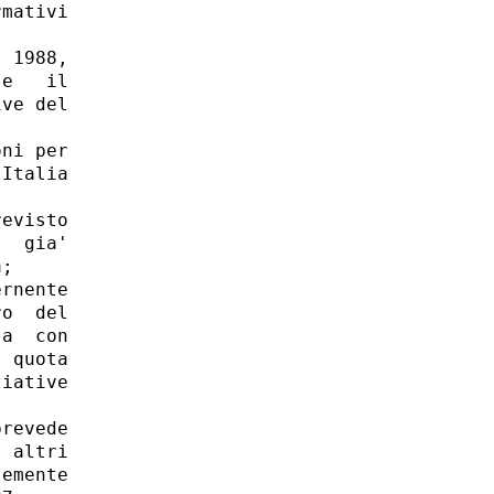
mativi

 1988,

e   il

ve del

ni per

Italia

evisto

  gia'

; 

rnente

o  del

a  con

 quota

iative

revede

 altri

emente
