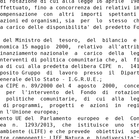
di rotazione di cui alla legge 16 aprile  198
ffettuato, fino a concorrenza dei relativi im
ompensazione  con  altri  importi  spettanti 
azioni ed organismi, sia  per  lo  stesso  ch
a carico delle disponibilita' del predetto Fo
 del Ministro del  tesoro,  del  bilancio  e 
nomica 15 maggio  2000,  relativo  all'attrib
inanziamento nazionale  a  carico  della  leg
nterventi di politica comunitaria che, al  fi
a di cui alla predetta delibera CIPE  n.  141
posito Gruppo  di  lavoro  presso  il  Dipart
enerale dello Stato - I.G.R.U.E.; 

a CIPE n. 89/2000 del 4  agosto  2000,  conce
  per  l'intervento  del  Fondo  di  rotazion
  politiche  comunitarie,  di  cui  alla  leg
 di programmi,  progetti  e  azioni  in  regi
n l'Unione europea; 

ento UE del  Parlamento  europeo  e  del  Con
ea  n.  1293/2013,  che  istituisce  uno  str
ambiente (LIFE) e che prevede  obiettivi  spe
tre componenti: LIFE Natura e  biodiversita';