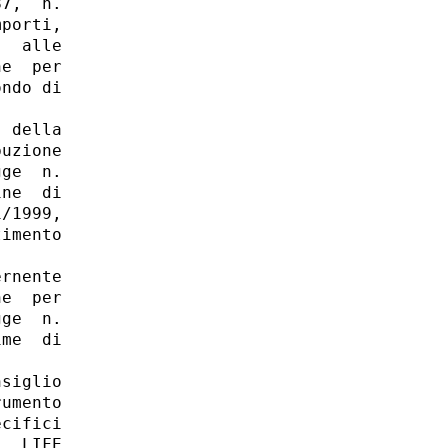
7,  n.

porti,

  alle

e  per

ndo di

 della

uzione

ge  n.

ne  di

/1999,

imento

rnente

e  per

ge  n.

me  di

siglio

umento

cifici

  LIFE
