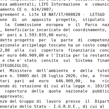
nza ambientali; LIFE Informazione  e  comunic
amento CE n. 614/2007; 

greement n. Life 18 NAT/IT/000828 -  LETSGO  
one  di  un  apposito  progetto,  stipulato  
  la  Commissione  europea  e  il  Parco  naz
, beneficiario incaricato del coordinamento, 
e' pari a 1.593.035,00 euro; 

detto progetto  per  la  parte  di  competenz
azionale arcipelago toscano ha un costo compl
2,00  alla  cui  copertura  finanziaria  conc
er euro 646.909,00 e l'Italia per la restante
 e che e' stato  censito  sul  Sistema  finan
IFEGOGIGLIO; 

el  Ministero  dell'ambiente  e  della  tutel
are n. 59005 del 28 luglio 2020, che, a  fron
tari  pari  ad  euro   646.909,00,   ha   ric
ondo di rotazione di cui alla legge n. 183/19
  copertura  della  quota  nazionale  pubblic
approvato; 

nze del Gruppo di  lavoro  presso  il  Dipart
enerale dello Stato - I.G.R.U.E., di cui al  