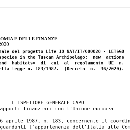
OMIA E DELLE FINANZE
2020
nale del progetto Life 18 NAT/IT/000828 - LETSGO

species in the Tuscan Archipelago:  new  actions

and  habitats»  di  cui  al  regolamento  UE  n.

ella legge n. 183/1987.  (Decreto  n.  36/2020).

    L'ISPETTORE GENERALE CAPO 

apporti finanziari con l'Unione europea 

6 aprile 1987, n. 183, concernente il coordin
guardanti l'appartenenza dell'Italia alle Com