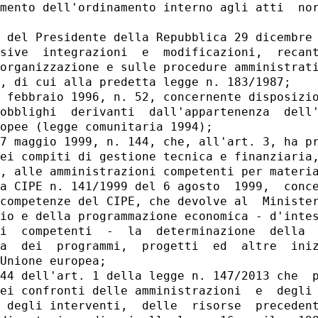
mento dell'ordinamento interno agli atti  nor
 del Presidente della Repubblica 29 dicembre 
sive  integrazioni  e  modificazioni,  recant
organizzazione e sulle procedure amministrati
, di cui alla predetta legge n. 183/1987; 

 febbraio 1996, n. 52, concernente disposizio
obblighi  derivanti  dall'appartenenza  dell'
opee (legge comunitaria 1994); 

7 maggio 1999, n. 144, che, all'art. 3, ha pr
ei compiti di gestione tecnica e finanziaria,
, alle amministrazioni competenti per materia
a CIPE n. 141/1999 del 6 agosto  1999,  conce
competenze del CIPE, che devolve al  Minister
io e della programmazione economica - d'intes
i  competenti  -  la  determinazione  della  
a  dei  programmi,  progetti  ed  altre  iniz
Unione europea; 

44 dell'art. 1 della legge n. 147/2013 che  p
ei confronti delle amministrazioni  e  degli 
 degli interventi,  delle  risorse  precedent