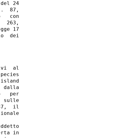
del 24

.  87,

   con

  263,

gge 17

o  dei

vi  al

pecies

island

 dalla

   per

 sulle

7,  il

ionale

ddetto

rta in
