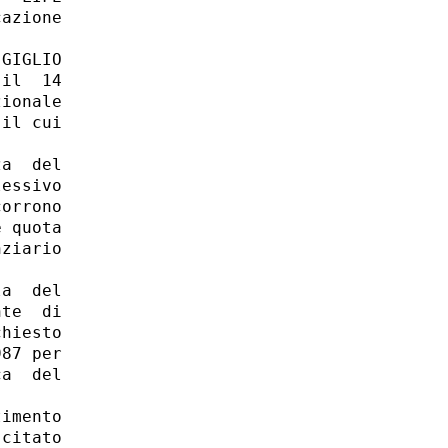
azione

GIGLIO

il  14

ionale

il cui

a  del

essivo

orrono

 quota

ziario

a  del

te  di

hiesto

87 per

a  del

imento

citato
