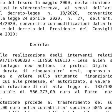
ro del tesoro 15 maggio 2000, nella riunione 
tasi in videoconferenza,  ai  sensi  dell'art
l  decreto-legge   n.   18/2020,   convertito
la legge 24 aprile  2020,  n.  27,  dell'art.
4/2020, convertito con modificazioni dalla le
 e del decreto del  Presidente  del  Consigli
e 2020; 

            Decreta: 

lla  realizzazione  degli  interventi  relati
AT/IT/000828 - LETSGO GIGLIO - Less  alien  s
ipelago:  new  actions  to  protect  Giglio  
 durata  di  cinquantatre'  mesi,  approvato 
ea  a  valere  sullo  strumento   finanziario
 cui alle premesse, e' autorizzato, a valere 
di rotazione di cui  alla  legge  n.  183/198
tatale  di  566.273,00  euro  al  Parco   naz
. 

otazione  procede  al  trasferimento  del  su
,00 euro nella contabilita' speciale 5845 ape