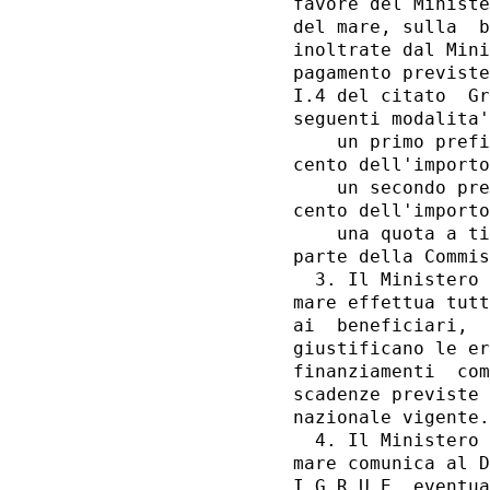
favore del Ministe
del mare, sulla  b
inoltrate dal Mini
pagamento previste
I.4 del citato  Gr
seguenti modalita'
    un primo prefi
cento dell'importo
    un secondo pre
cento dell'importo
    una quota a ti
parte della Commis
  3. Il Ministero 
mare effettua tutt
ai  beneficiari,  
giustificano le er
finanziamenti  com
scadenze previste 
nazionale vigente.
  4. Il Ministero 
mare comunica al D
I.G.R.U.E. eventua