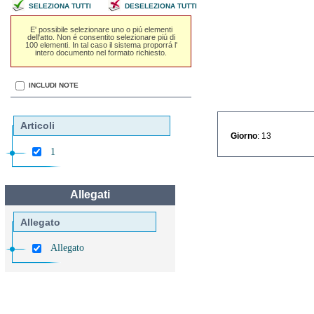
SELEZIONA TUTTI
DESELEZIONA TUTTI
E' possibile selezionare uno o piú elementi
dell'atto. Non é consentito selezionare piú di
100 elementi. In tal caso il sistema proporrá l'
intero documento nel formato richiesto.
INCLUDI NOTE
Articoli
Giorno
: 13
1
Allegati
Allegato
Allegato