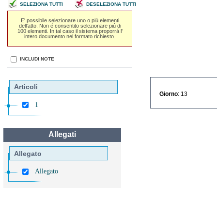
SELEZIONA TUTTI
DESELEZIONA TUTTI
E' possibile selezionare uno o piú elementi
dell'atto. Non é consentito selezionare piú di
100 elementi. In tal caso il sistema proporrá l'
intero documento nel formato richiesto.
INCLUDI NOTE
Articoli
Giorno
: 13
1
Allegati
Allegato
Allegato