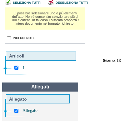
SELEZIONA TUTTI
DESELEZIONA TUTTI
E' possibile selezionare uno o piú elementi
dell'atto. Non é consentito selezionare piú di
100 elementi. In tal caso il sistema proporrá l'
intero documento nel formato richiesto.
INCLUDI NOTE
Articoli
Giorno
: 13
1
Allegati
Allegato
Allegato