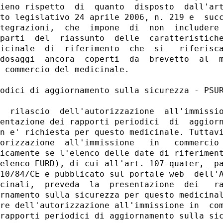
ieno rispetto  di  quanto  disposto  dall'art
to legislativo 24 aprile 2006, n. 219 e  succ
tegrazioni,  che  impone  di  non  includere 
parti  del  riassunto  delle  caratteristiche
icinale  di  riferimento  che  si   riferisca
dosaggi  ancora  coperti  da  brevetto  al  m
 commercio del medicinale. 

odici di aggiornamento sulla sicurezza - PSUR
  rilascio  dell'autorizzazione  all'immissio
entazione dei rapporti periodici  di  aggiorn
n e' richiesta per questo medicinale. Tuttavi
orizzazione  all'immissione   in   commercio 
icamente se l'elenco delle date di riferiment
elenco EURD), di cui all'art. 107-quater,  pa
10/84/CE e pubblicato sul portale web  dell'A
cinali,  preveda  la  presentazione  dei   ra
rnamento sulla sicurezza per questo medicinal
re dell'autorizzazione all'immissione in  com
rapporti periodici di aggiornamento sulla sic