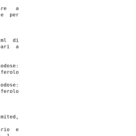
re   a

e  per

ml  di

ari  a

odose:

ferolo

odose:

ferolo

mited,

rio  e

, 1  -
