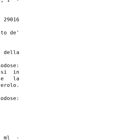
 29016

to de'

 della

odose:

si  in

e   la

erolo.

odose:

 ml  -
