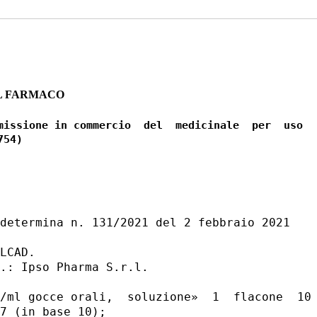
L FARMACO
missione in commercio  del  medicinale  per  uso

determina n. 131/2021 del 2 febbraio 2021 

LCAD. 

.: Ipso Pharma S.r.l. 

/ml gocce orali,  soluzione»  1  flacone  10 
7 (in base 10); 
