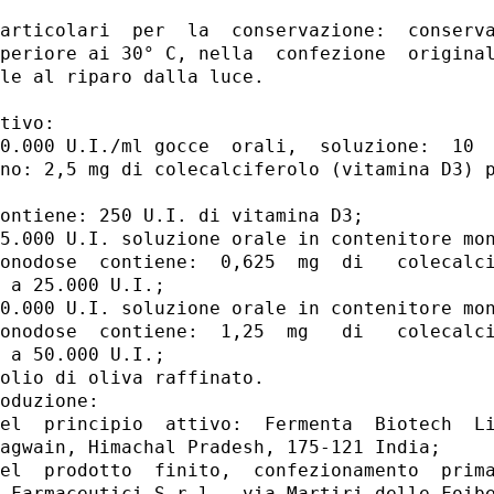
articolari  per  la  conservazione:  conserva
periore ai 30° C, nella  confezione  original
le al riparo dalla luce. 

tivo: 

0.000 U.I./ml gocce  orali,  soluzione:  10  
no: 2,5 mg di colecalciferolo (vitamina D3) p
ontiene: 250 U.I. di vitamina D3; 

5.000 U.I. soluzione orale in contenitore mon
onodose  contiene:  0,625  mg  di   colecalci
 a 25.000 U.I.; 

0.000 U.I. soluzione orale in contenitore mon
onodose  contiene:  1,25  mg   di   colecalci
 a 50.000 U.I.; 

olio di oliva raffinato. 

oduzione: 

el  principio  attivo:  Fermenta  Biotech  Li
agwain, Himachal Pradesh, 175-121 India; 

el  prodotto  finito,  confezionamento  prima
 Farmaceutici S.r.l., via Martiri delle Foibe