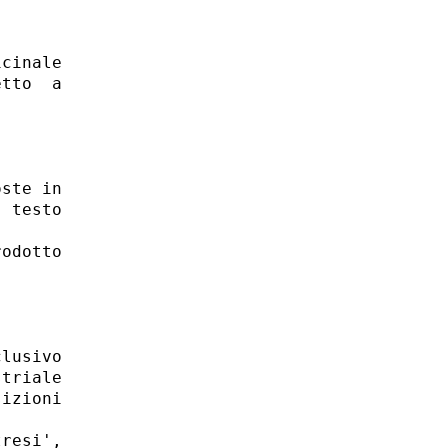
cinale

tto  a

ste in

 testo

odotto

lusivo

triale

izioni

resi',
