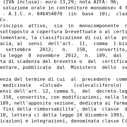
 (IVA inclusa): euro 13,29; nota AIFA: 96; 

 soluzione orale in contenitore monodose» 4 f
 - A.I.C. n. 046454070  (in  base  10);  clas
C». 

rincipio  attivo,  sia  in  monocomponente  c
sottoposto a copertura brevettuale o al certi
lementare, la classificazione di cui alla  pr
acia, ai  sensi  dell'art.  11,  comma  1-bis
  settembre   2012,   n.   158,   convertito,
la legge  8  novembre  2012,  n.  189,  dal  
ta di scadenza del brevetto o  del  certifica
entare, pubblicata  dal  Ministero  dello  sv
enza del termine di cui  al  precedente  comm
 medicinale   «Colcad»    (colecalciferolo)  
ensi dell'art. 12, comma 5,  del  decreto-leg
 158, convertito, con modificazioni, nella le
189, nell'apposita sezione, dedicata ai farma
 fini della rimborsabilita', della  classe  d
10, lettera c) della legge 24 dicembre 1993, 
icazioni e integrazioni, denominata classe C(