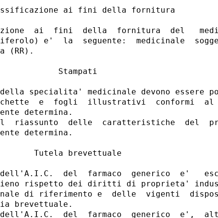
ssificazione ai fini della fornitura 

zione  ai  fini  della  fornitura  del   medi
iferolo) e'  la  seguente:  medicinale  sogge
a (RR). 

            Stampati 

della specialita' medicinale devono essere po
chette  e  fogli  illustrativi  conformi  al 
ente determina. 

l  riassunto  delle  caratteristiche  del  pr
ente determina. 

       Tutela brevettuale 

dell'A.I.C.  del  farmaco  generico  e'   esc
ieno rispetto dei diritti di proprieta' indus
nale di riferimento e  delle  vigenti  dispos
ia brevettuale. 

dell'A.I.C.  del  farmaco  generico  e',  alt