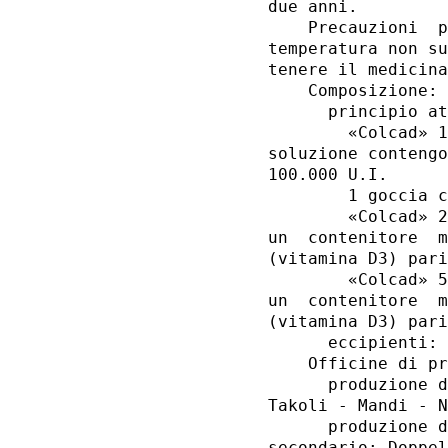
due anni. 

    Precauzioni  p
temperatura non su
tenere il medicina
    Composizione: 

      principio at
        «Colcad» 1
soluzione contengo
100.000 U.I. 

        1 goccia c
        «Colcad» 2
un  contenitore  m
(vitamina D3) pari
        «Colcad» 5
un  contenitore  m
(vitamina D3) pari
      eccipienti: 
    Officine di pr
      produzione d
Takoli - Mandi - N
      produzione d
secondario: Doppel