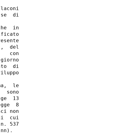
laconi

se  di

he  in

ficato

esente

,  del

   con

giorno

to  di

iluppo

a,  le

  sono

ge  13

gge  8

ci non

i  cui

n. 537

nn). 
