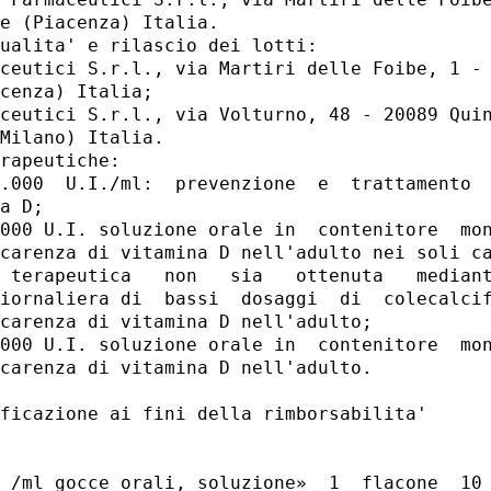
e (Piacenza) Italia. 

ualita' e rilascio dei lotti: 

ceutici S.r.l., via Martiri delle Foibe, 1 - 
cenza) Italia; 

ceutici S.r.l., via Volturno, 48 - 20089 Quin
Milano) Italia. 

rapeutiche: 

.000  U.I./ml:  prevenzione  e  trattamento  
a D; 

000 U.I. soluzione orale in  contenitore  mon
carenza di vitamina D nell'adulto nei soli ca
 terapeutica   non   sia   ottenuta   mediant
iornaliera di  bassi  dosaggi  di  colecalcif
carenza di vitamina D nell'adulto; 

000 U.I. soluzione orale in  contenitore  mon
carenza di vitamina D nell'adulto. 

ficazione ai fini della rimborsabilita' 

 /ml gocce orali, soluzione»  1  flacone  10 