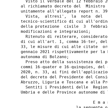
  Visto il verbale del 12 febbraio 2
al richiamato decreto del  Ministro 
unitamente all'allegato report n. 39;
  Vista,  altresi',  la  nota  del  
tecnico-scientifico di cui all'ordin
della protezione  civile  3  febbrai
modificazioni e integrazioni; 

  Ritenuto di reiterare, considerato
di cui all'art. 1, comma 16-ter, del
33, le misure di cui alle citate  or
gennaio 2021 rispettivamente per la 
autonoma di Bolzano; 

  Preso atto della sussistenza dei p
commi 16-quater e 16-quinquies, del 
2020, n. 33, ai fini dell'applicazio
del decreto del Presidente del Consi
Abruzzo, Liguria e Toscana e alla Pr
  Sentiti i Presidenti delle  Region
Umbria e delle Province autonome di 
                              E m a n
                       la seguente or