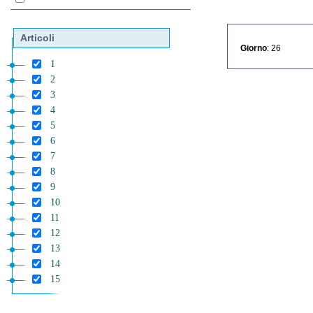
Articoli
Giorno
: 26
1
2
3
4
5
6
7
8
9
10
11
12
13
14
15