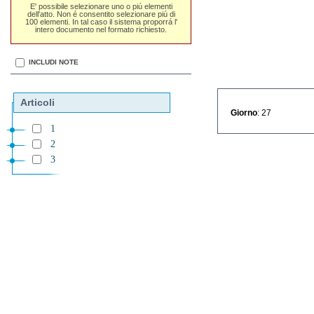
E' possibile selezionare uno o piú elementi
dell'atto. Non é consentito selezionare piú di
100 elementi. In tal caso il sistema proporrá l'
intero documento nel formato richiesto.
INCLUDI NOTE
Articoli
Giorno
: 27
1
2
3