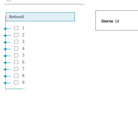
Articoli
Giorno
: 18
1
2
3
4
5
6
7
8
9