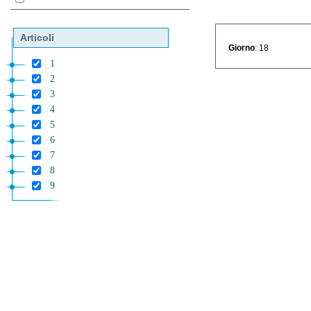
Articoli
Giorno
: 18
1
2
3
4
5
6
7
8
9