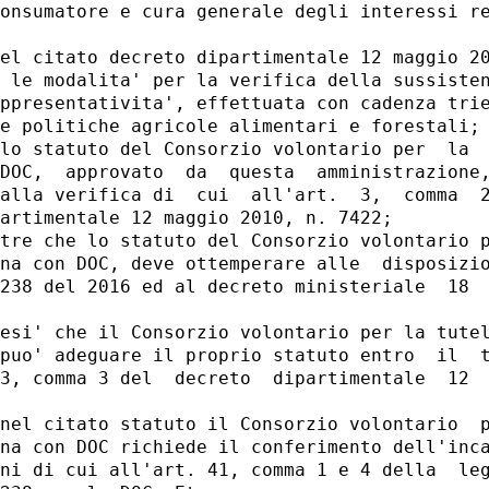
onsumatore e cura generale degli interessi re
el citato decreto dipartimentale 12 maggio 20
 le modalita' per la verifica della sussisten
ppresentativita', effettuata con cadenza trie
e politiche agricole alimentari e forestali; 
lo statuto del Consorzio volontario per  la  
DOC,  approvato  da  questa  amministrazione,
alla verifica di  cui  all'art.  3,  comma  2
artimentale 12 maggio 2010, n. 7422; 

tre che lo statuto del Consorzio volontario p
na con DOC, deve ottemperare alle  disposizio
238 del 2016 ed al decreto ministeriale  18  
esi' che il Consorzio volontario per la tutel
puo' adeguare il proprio statuto entro  il  t
3, comma 3 del  decreto  dipartimentale  12  
nel citato statuto il Consorzio volontario  p
na con DOC richiede il conferimento dell'inca
ni di cui all'art. 41, comma 1 e 4 della  leg