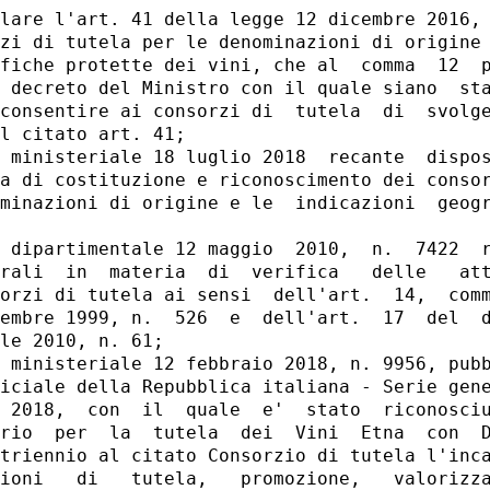
lare l'art. 41 della legge 12 dicembre 2016, 
zi di tutela per le denominazioni di origine 
fiche protette dei vini, che al  comma  12  p
 decreto del Ministro con il quale siano  sta
consentire ai consorzi di  tutela  di  svolge
l citato art. 41; 

 ministeriale 18 luglio 2018  recante  dispos
a di costituzione e riconoscimento dei consor
minazioni di origine e le  indicazioni  geogr
 dipartimentale 12 maggio  2010,  n.  7422  r
rali  in  materia  di  verifica   delle   att
orzi di tutela ai sensi  dell'art.  14,  comm
embre 1999, n.  526  e  dell'art.  17  del  d
le 2010, n. 61; 

 ministeriale 12 febbraio 2018, n. 9956, pubb
iciale della Repubblica italiana - Serie gene
 2018,  con  il  quale  e'  stato  riconosciu
rio  per  la  tutela  dei  Vini  Etna  con  D
triennio al citato Consorzio di tutela l'inca
ioni   di   tutela,   promozione,   valorizza