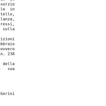
sorzio

le  in

tello,

lanza,

ressi,

 sulla

izioni

bbraio

ovvero

n. 238

 della

   sua
