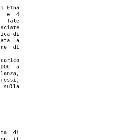
i Etna

  e  4

  Tale

sciate

ica di

ata  a

ne  di

carico

DOC  a

lanza,

ressi,

 sulla

ta  di

on  il
