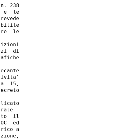
n. 238

 e  le

revede

bilite

re  le

izioni

zi  di

afiche

ecante

ivita'

a  15,

ecreto

licato

rale -

to  il

OC  ed

rico a

zione,
