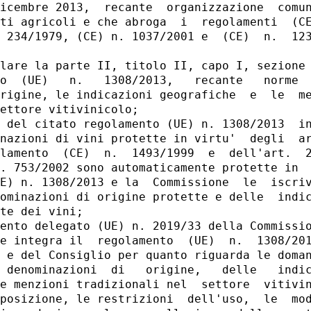
icembre 2013,  recante  organizzazione  comun
ti agricoli e che abroga  i  regolamenti  (CE
 234/1979, (CE) n. 1037/2001 e  (CE)  n.  123
lare la parte II, titolo II, capo I, sezione 
o  (UE)   n.   1308/2013,   recante   norme  
rigine, le indicazioni geografiche  e  le  me
ettore vitivinicolo; 

 del citato regolamento (UE) n. 1308/2013  in
nazioni di vini protette in virtu'  degli  ar
lamento  (CE)  n.  1493/1999  e  dell'art.  2
. 753/2002 sono automaticamente protette in  
E) n. 1308/2013 e la  Commissione  le  iscriv
ominazioni di origine protette e delle  indic
te dei vini; 

ento delegato (UE) n. 2019/33 della Commissio
e integra il  regolamento  (UE)  n.  1308/201
 e del Consiglio per quanto riguarda le doman
 denominazioni  di   origine,   delle   indic
e menzioni tradizionali nel  settore  vitivin
posizione, le restrizioni  dell'uso,  le  mod