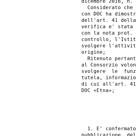
dicembre 2016, n. 
  Considerato che 
con DOC ha dimostr
dell'art. 41 della
verifica e' stata 
con la nota prot. 
controllo, l'Istit
svolgere l'attivit
origine; 

  Ritenuto pertant
al Consorzio volon
svolgere  le  funz
tutela, informazio
di cui all'art. 41
DOC «Etna»; 

                  
                  
  1. E' confermato
pubblicazione  del