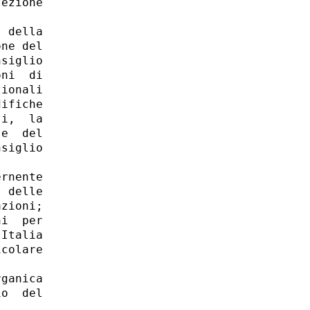
ezione

 della

ne del

siglio

ni  di

ionali

ifiche

i,  la

e  del

siglio

rnente

 delle

zioni; 

i  per

Italia

colare

ganica

o  del
