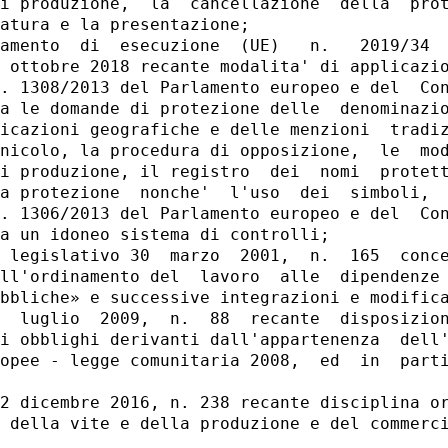
i produzione,  la  cancellazione  della  prot
atura e la presentazione; 

amento  di  esecuzione  (UE)   n.   2019/34  
 ottobre 2018 recante modalita' di applicazio
. 1308/2013 del Parlamento europeo e del  Con
a le domande di protezione delle  denominazio
icazioni geografiche e delle menzioni  tradiz
nicolo, la procedura di opposizione,  le  mod
i produzione, il registro  dei  nomi  protett
a protezione  nonche'  l'uso  dei  simboli,  
. 1306/2013 del Parlamento europeo e del  Con
a un idoneo sistema di controlli; 

 legislativo 30  marzo  2001,  n.  165  conce
ll'ordinamento del  lavoro  alle  dipendenze 
bbliche» e successive integrazioni e modifica
  luglio  2009,  n.  88  recante  disposizion
i obblighi derivanti dall'appartenenza  dell'
opee - legge comunitaria 2008,  ed  in  parti
2 dicembre 2016, n. 238 recante disciplina or
 della vite e della produzione e del commerci