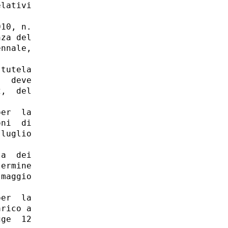
lativi

10, n.

za del

nnale,



tutela

  deve

,  del

er  la

ni  di

luglio

a  dei

ermine

maggio

er  la

rico a

ge  12
