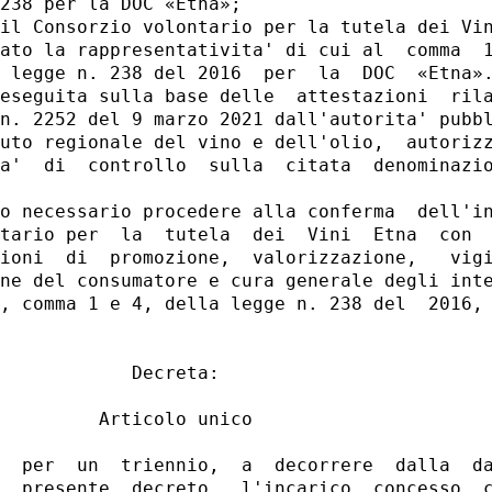
238 per la DOC «Etna»; 

il Consorzio volontario per la tutela dei Vin
ato la rappresentativita' di cui al  comma  1
 legge n. 238 del 2016  per  la  DOC  «Etna».
eseguita sulla base delle  attestazioni  rila
n. 2252 del 9 marzo 2021 dall'autorita' pubbl
uto regionale del vino e dell'olio,  autorizz
a'  di  controllo  sulla  citata  denominazio
o necessario procedere alla conferma  dell'in
tario per  la  tutela  dei  Vini  Etna  con  
ioni  di  promozione,  valorizzazione,   vigi
ne del consumatore e cura generale degli inte
, comma 1 e 4, della legge n. 238 del  2016, 
            Decreta: 

         Articolo unico 

  per  un  triennio,  a  decorrere  dalla  da
  presente  decreto,  l'incarico  concesso  c