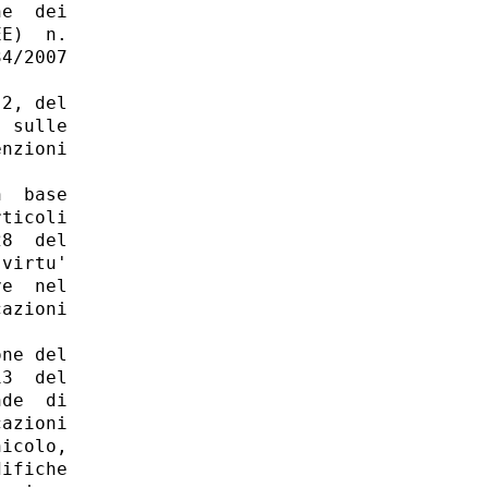
e  dei

E)  n.

4/2007

2, del

 sulle

nzioni

  base

ticoli

8  del

virtu'

e  nel

azioni

ne del

3  del

de  di

azioni

icolo,

ifiche
