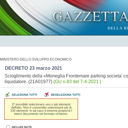
MINISTERO DELLO SVILUPPO ECONOMICO
DECRETO 23 marzo 2021
Scioglimento della «Moneglia Frontemare parking societa' c
liquidatore. (21A01977)
(GU n.83 del 7-4-2021 )
SELEZIONA TUTTI
DESELEZIONA TUTTI
E' possibile selezionare uno o piú elementi
dell'atto. Non é consentito selezionare piú di
100 elementi. In tal caso il sistema proporrá l'
intero documento nel formato richiesto.
INCLUDI NOTE