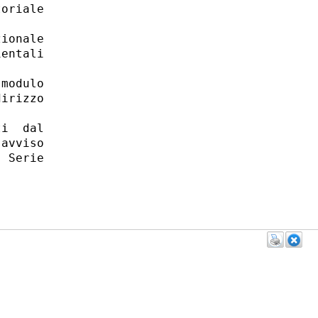
oriale

ionale

entali

modulo

irizzo

i  dal

avviso

 Serie
