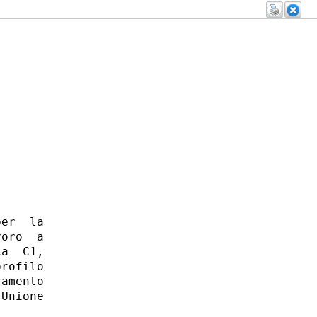
er  la

oro  a

a  C1,

rofilo

amento

Unione


