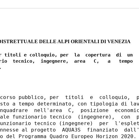
DISTRETTUALE DELLE ALPI ORIENTALI DI VENEZIA
r titoli e colloquio, per  la  copertura  di  un

rio  tecnico,  ingegnere,  area   C,   a   tempo

corso pubblico, per  titoli  e  colloquio,  p
sto a tempo determinato, con tipologia di lav
nquadrare  nell'area  C,  posizione  economic
ale funzionario tecnico  (ingegnere),  con  p
unzionario tecnico (ingegnere)  per  l'esplet
nnesse al progetto  AQUA3S  finanziato  dall'
o del Programma Quadro Europeo Horizon 2020. 