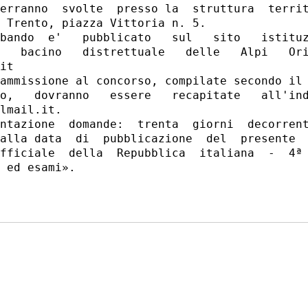
erranno  svolte  presso la  struttura  territ
 Trento, piazza Vittoria n. 5. 

bando  e'   pubblicato   sul   sito   istituz
   bacino   distrettuale   delle   Alpi   Ori
it 

ammissione al concorso, compilate secondo il 
o,   dovranno   essere   recapitate   all'ind
lmail.it. 

ntazione  domande:  trenta  giorni  decorrent
alla data  di  pubblicazione  del  presente  
fficiale  della  Repubblica  italiana  -  4ª 
 ed esami». 
