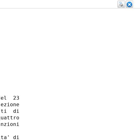
el  23

ezione

ti  di

uattro

nzioni

ta' di
