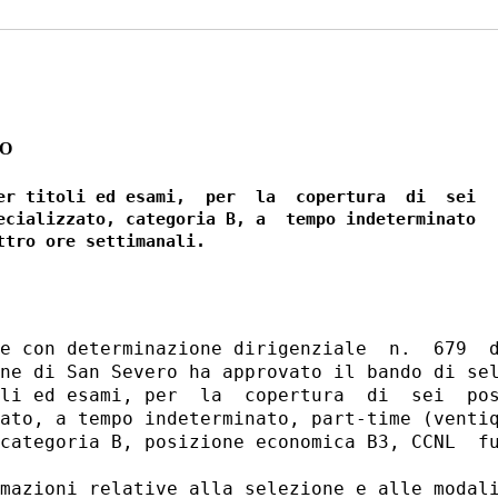
RO
er titoli ed esami,  per  la  copertura  di  sei

ecializzato, categoria B, a  tempo indeterminato

e con determinazione dirigenziale  n.  679  d
ne di San Severo ha approvato il bando di sel
li ed esami, per  la  copertura  di  sei  pos
ato, a tempo indeterminato, part-time (ventiq
categoria B, posizione economica B3, CCNL  fu
mazioni relative alla selezione e alle modali