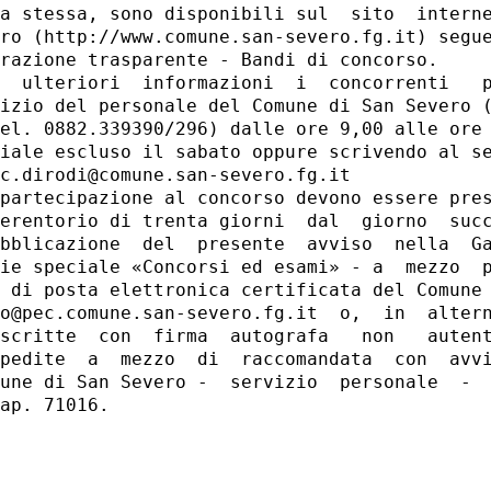
a stessa, sono disponibili sul  sito  interne
ro (http://www.comune.san-severo.fg.it) segue
razione trasparente - Bandi di concorso. 

  ulteriori  informazioni  i  concorrenti   p
izio del personale del Comune di San Severo (
el. 0882.339390/296) dalle ore 9,00 alle ore 
iale escluso il sabato oppure scrivendo al se
c.dirodi@comune.san-severo.fg.it 

partecipazione al concorso devono essere pres
erentorio di trenta giorni  dal  giorno  succ
bblicazione  del  presente  avviso  nella  Ga
ie speciale «Concorsi ed esami» - a  mezzo  p
 di posta elettronica certificata del Comune 
o@pec.comune.san-severo.fg.it  o,  in  altern
scritte  con  firma  autografa   non   autent
pedite  a  mezzo  di  raccomandata  con  avvi
une di San Severo -  servizio  personale  -  
ap. 71016. 
