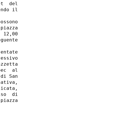
t  del

ndo il

ossono

piazza

 12,00

guente

entate

essivo

zzetta

ec  al

di San

ativa,

icata,

so  di

piazza
