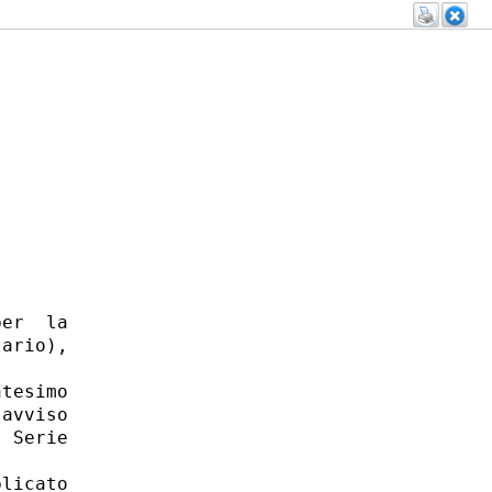
er  la

ario),

tesimo

avviso

 Serie

licato
