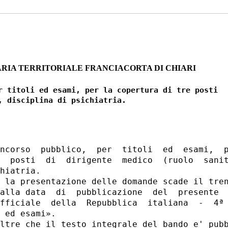
ARIA TERRITORIALE FRANCIACORTA DI CHIARI
r titoli ed esami, per la copertura di tre posti

ncorso  pubblico,  per  titoli  ed  esami,  p
  posti  di  dirigente  medico  (ruolo  sanit
hiatria. 

 la presentazione delle domande scade il tren
alla data  di  pubblicazione  del  presente  
fficiale  della  Repubblica  italiana  -  4ª 
 ed esami». 

ltre che il testo integrale del bando e' pubb