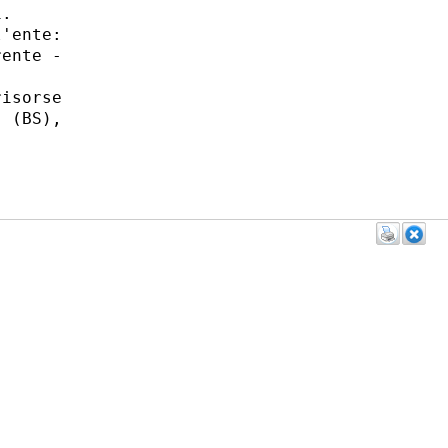
. 

'ente:

ente -

isorse

 (BS),
