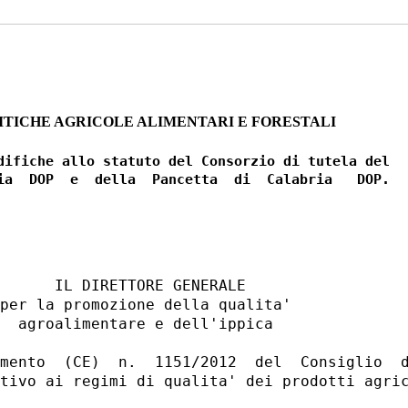
ITICHE AGRICOLE ALIMENTARI E FORESTALI
1
difiche allo statuto del Consorzio di tutela del

ia  DOP  e  della  Pancetta  di  Calabria   DOP.

      IL DIRETTORE GENERALE 

per la promozione della qualita' 

  agroalimentare e dell'ippica 

mento  (CE)  n.  1151/2012  del  Consiglio  d
tivo ai regimi di qualita' dei prodotti agric