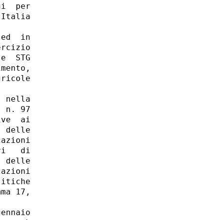
i  per

Italia

ed  in

rcizio

e  STG

mento,

ricole

 nella

 n. 97

ve  ai

 delle

azioni

i   di

 delle

azioni

itiche

ma 17,

ennaio
