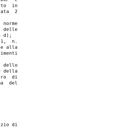
to  in

ata  2

 norme

 delle

 d); 

1,  n.

e alla

imenti

 dello

 della

ro  di

a  del

zio di
