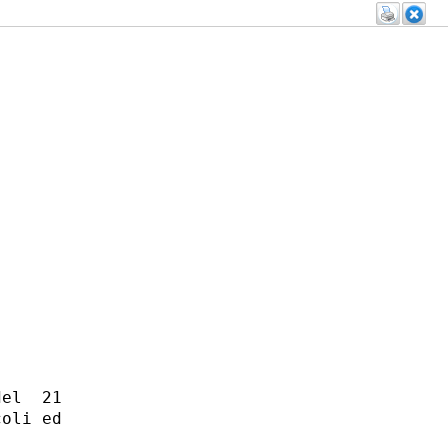
el  21

oli ed
