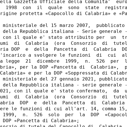
ella Gazzetta Ufficiale della Comunita'  euro
  1998  con  il  quale  sono  state  registra
rigine protetta «Capocollo di Calabria» e «Pa
 ministeriale del 15 marzo 2007,  pubblicato 
 della Repubblica italiana - Serie generale -
 con il quale e' stato attribuito per  un  tr
umi  di  Calabria  (ora  Consorzio  di  tutel
ria DOP  e  della  Pancetta  di  Calabria  DO
'incarico a svolgere le funzioni  di  cui  al
a legge  21  dicembre  1999,  n.  526  per  l
bria», per la DOP «Pancetta di  Calabria»,  p
Calabria» e per la DOP «Soppressata di Calabr
 ministeriale del 27 gennaio 2021, pubblicato
 della Repubblica italiana - serie generale -
021, con il quale e' stato confermato,  da  u
umi  di  Calabria  (ora  Consorzio  di  tutel
abria  DOP  e  della  Pancetta  di  Calabria 
ere le funzioni di cui all'art. 14, comma 15,
 1999,  n.  526  solo  per  la  DOP  «Capocol
 DOP «Pancetta di Calabria»; 

sorzio di tutela del Capocollo di  Calabria  