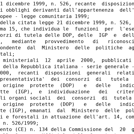
1 dicembre 1999, n. 526, recante  disposizion
i obblighi derivanti dall'appartenenza  dell'
opee - legge comunitaria 1999; 

della citata legge 21 dicembre 1999, n. 526, 
ma 15, che individua le  funzioni  per  l'ese
orzi di tutela delle DOP, delle  IGP  e  dell
,   mediante   provvedimento   di   riconosci
ondente  dal  Ministero  delle  politiche  ag
tali; 

 ministeriali  12  aprile  2000,  pubblicati 
 della Repubblica italiana - serie generale -
000,  recanti  disposizioni  generali  relati
presentativita'  dei  consorzi  di   tutela  
 origine  protette  (DOP)   e   delle   indic
tte  (IGP),  e  individuazione   dei   criter
li organi sociali  dei  consorzi  di  tutela 
 origine  protette  (DOP)   e   delle   indic
te (IGP), emanati  dal  Ministero  delle  pol
i e forestali in attuazione dell'art. 14, com
 n. 526/1999; 

ento (CE) n. 134 della Commissione del  20  g