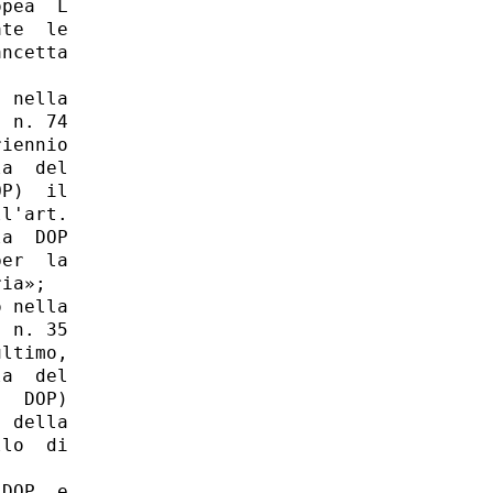
pea  L

te  le

ncetta

 nella

 n. 74

iennio

a  del

P)  il

l'art.

a  DOP

er  la

ia»; 

 nella

 n. 35

ltimo,

a  del

  DOP)

 della

lo  di

DOP  e
