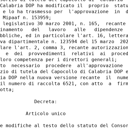
Calabria DOP ha modificato il  proprio  statu
 e lo ha trasmesso per  l'approvazione  in  d
 Mipaaf n. 153959; 

 legislativo 30 marzo 2001, n. 165,  recante 
inamento   del   lavoro   alle   dipendenze  
bbliche, ed in particolare l'art. 16, lettera
va dipartimentale n. 123594 del 15 marzo  202
lare l'art. 2, comma 3, recante autorizzazion
  e  dei  provvedimenti  relativi  ai  proced
loro competenza per i direttori generali; 

to  necessario  procedere  all'approvazione  
zio di tutela del Capocollo di Calabria DOP e
ia DOP nella nuova versione recante  il  nume
il numero di raccolta 6521, con atto  a  firm
otta; 

            Decreta: 

         Articolo unico 

e modifiche al testo dello statuto del Consor