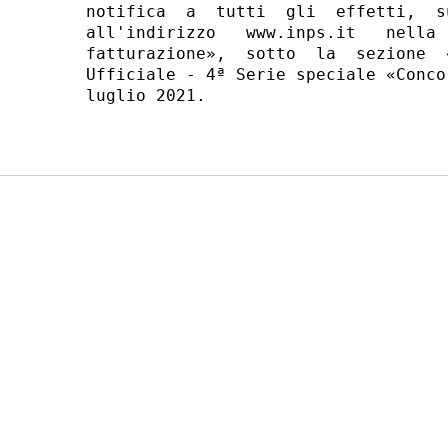
notifica  a  tutti  gli  effetti,  s
all'indirizzo   www.inps.it   nella 
fatturazione»,  sotto  la  sezione  
Ufficiale - 4ª Serie speciale «Conco
luglio 2021. 
