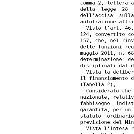
comma 2, lettera a
della  legge  28  
dell'accisa  sulla
autotrazione attri
  Visto l'art. 46,
124, convertito co
157, che, nel rinv
delle funzioni reg
maggio 2011, n. 68
determinazione  de
disciplinati dal d
  Vista la deliber
il finanziamento d
(Tabella 2); 

  Considerato che 
nazionale, relativ
fabbisogno  indist
garantita, per un 
statuto  ordinario
previsione del Min
  Vista l'intesa r