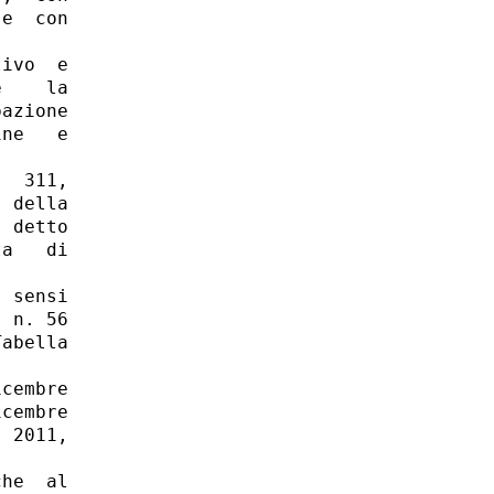
e  con

ivo  e

    la

azione

ne   e

  311,

 della

 detto

a   di

 sensi

 n. 56

abella

cembre

cembre

 2011,

he  al
