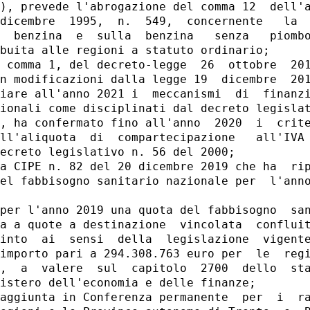
), prevede l'abrogazione del comma 12  dell'a
dicembre  1995,  n.  549,  concernente   la  
  benzina  e  sulla  benzina   senza   piombo
buita alle regioni a statuto ordinario; 

 comma 1, del decreto-legge  26  ottobre  201
n modificazioni dalla legge 19  dicembre  201
iare all'anno 2021 i  meccanismi  di  finanzi
ionali come disciplinati dal decreto legislat
, ha confermato fino all'anno  2020  i  crite
ll'aliquota  di  compartecipazione   all'IVA 
ecreto legislativo n. 56 del 2000; 

a CIPE n. 82 del 20 dicembre 2019 che ha  rip
el fabbisogno sanitario nazionale per  l'anno
per l'anno 2019 una quota del fabbisogno  san
a a quote a destinazione  vincolata  confluit
into  ai  sensi  della  legislazione  vigente
importo pari a 294.308.763 euro per  le  regi
,  a  valere  sul  capitolo  2700  dello  sta
istero dell'economia e delle finanze; 

aggiunta in Conferenza permanente  per  i  ra