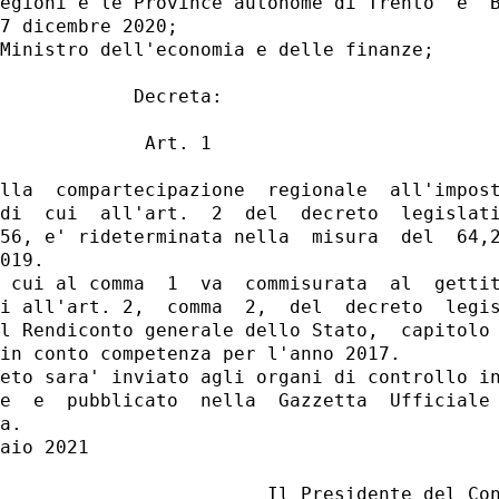
egioni e le Province autonome di Trento  e  B
7 dicembre 2020; 

Ministro dell'economia e delle finanze; 

            Decreta: 

             Art. 1 

lla  compartecipazione  regionale  all'impost
di  cui  all'art.  2  del  decreto  legislati
56, e' rideterminata nella  misura  del  64,2
019. 

 cui al comma  1  va  commisurata  al  gettit
i all'art. 2,  comma  2,  del  decreto  legis
l Rendiconto generale dello Stato,  capitolo 
in conto competenza per l'anno 2017. 

eto sara' inviato agli organi di controllo in
e  e  pubblicato  nella  Gazzetta  Ufficiale 
a. 

aio 2021 

                        Il Presidente del Con