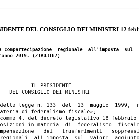
DENTE DEL CONSIGLIO DEI MINISTRI 12 febbr
a compartecipazione  regionale  all'imposta  sul

          IL PRESIDENTE 

   DEL CONSIGLIO DEI MINISTRI 

della legge n. 133  del  13  maggio  1999,  r
ateria di federalismo fiscale»; 

comma 4, del decreto legislativo 18 febbraio 
osizioni in materia  di  federalismo  fiscale
mpensazione   dei   trasferimenti   soppressi
regionali  all'imposta  sul  valore  aggiunto