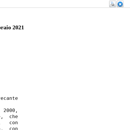
aio 2021
ecante

 2000,

,  che

   con

,  con
