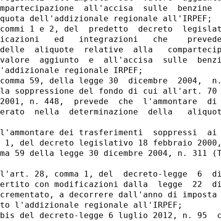
mpartecipazione  all'accisa  sulle  benzine  
quota dell'addizionale regionale all'IRPEF; 

commi 1 e 2, del  predetto  decreto  legislat
icazioni   ed   integrazioni   che    prevede
delle  aliquote  relative  alla   compartecip
valore  aggiunto  e  all'accisa  sulle  benzi
'addizionale regionale IRPEF; 

comma 59, della legge 30  dicembre  2004,  n.
la soppressione del fondo di cui all'art. 70 
2001, n. 448,  prevede  che  l'ammontare  di 
erato  nella  determinazione  della   aliquot
 

l'ammontare dei trasferimenti  soppressi  ai 
 1, del decreto legislativo 18 febbraio 2000,
ma 59 della legge 30 dicembre 2004, n. 311 (T
l'art. 28, comma 1, del  decreto-legge  6  di
ertito con modificazioni dalla  legge  22  di
crementato, a decorrere dall'anno di imposta 
to l'addizionale regionale all'IRPEF; 

bis del decreto-legge 6 luglio 2012, n. 95  c