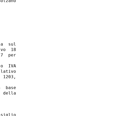
olzano

a  sul

vo  18

7  per

o  IVA

lativo

 1203,

  base

 della

siglio 
