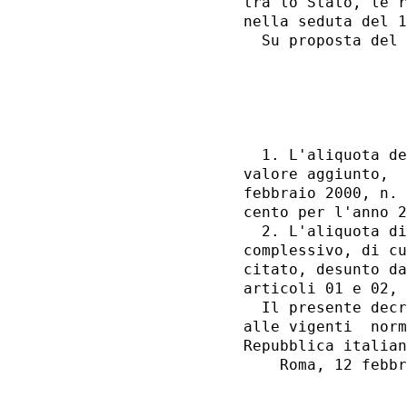
tra lo Stato, le r
nella seduta del 1
  Su proposta del 
                  
                  
  1. L'aliquota de
valore aggiunto,  
febbraio 2000, n. 
cento per l'anno 2
  2. L'aliquota di
complessivo, di cu
citato, desunto da
articoli 01 e 02, 
  Il presente decr
alle vigenti  norm
Repubblica italian
    Roma, 12 febbr
                  