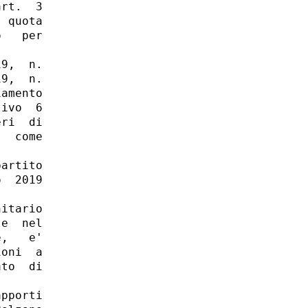
rt.  3

 quota

   per

9,  n.

9,  n.

amento

ivo  6

ri  di

  come

artito

  2019

itario

e  nel

,   e'

oni  a

to  di

pporti
