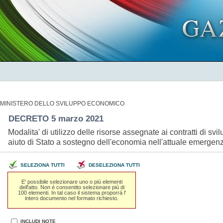
MINISTERO DELLO SVILUPPO ECONOMICO
DECRETO 5 marzo 2021
Modalita' di utilizzo delle risorse assegnate ai contratti di 
aiuto di Stato a sostegno dell'economia nell'attuale emerg
SELEZIONA TUTTI
DESELEZIONA TUTTI
E' possibile selezionare uno o piú elementi
dell'atto. Non é consentito selezionare piú di
100 elementi. In tal caso il sistema proporrá l'
intero documento nel formato richiesto.
INCLUDI NOTE