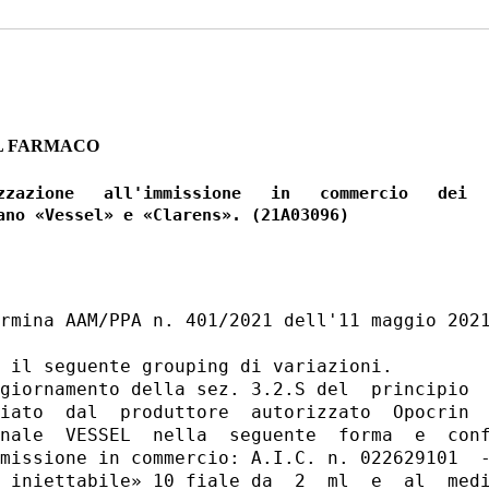
L FARMACO
zzazione   all'immissione   in   commercio   dei

rmina AAM/PPA n. 401/2021 dell'11 maggio 2021
 il seguente grouping di variazioni. 

giornamento della sez. 3.2.S del  principio  
iato  dal  produttore  autorizzato  Opocrin  
nale  VESSEL  nella  seguente  forma  e  conf
missione in commercio: A.I.C. n. 022629101  -
 iniettabile» 10 fiale da  2  ml  e  al  medi