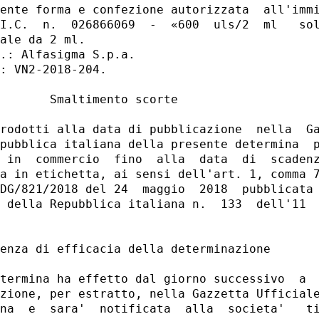
ente forma e confezione autorizzata  all'immi
I.C.  n.  026866069  -  «600  uls/2  ml   sol
ale da 2 ml. 

.: Alfasigma S.p.a. 

: VN2-2018-204. 

       Smaltimento scorte 

rodotti alla data di pubblicazione  nella  Ga
pubblica italiana della presente determina  p
 in  commercio  fino  alla  data  di  scadenz
a in etichetta, ai sensi dell'art. 1, comma 7
DG/821/2018 del 24  maggio  2018  pubblicata 
 della Repubblica italiana n.  133  dell'11  
enza di efficacia della determinazione 

termina ha effetto dal giorno successivo  a  
zione, per estratto, nella Gazzetta Ufficiale
na  e  sara'  notificata  alla  societa'   ti