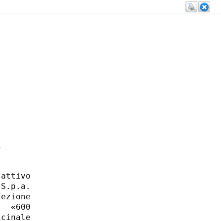
 

attivo

S.p.a.

ezione

  «600

cinale
