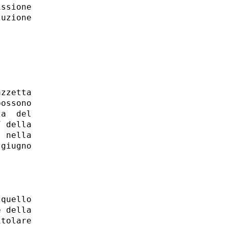
ssione

uzione

zzetta

ossono

a  del

 della

 nella

giugno

quello

 della

tolare
