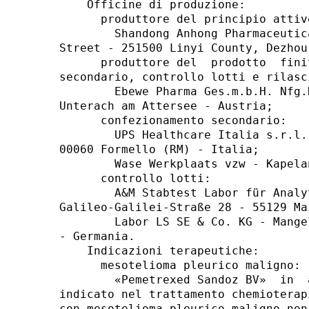
    Officine di produzione: 

      produttore del principio attivo
        Shandong Anhong Pharmaceutic
Street - 251500 Linyi County, Dezhou
      produttore del  prodotto  fini
secondario, controllo lotti e rilasci
        Ebewe Pharma Ges.m.b.H. Nfg.
Unterach am Attersee - Austria; 

      confezionamento secondario: 

        UPS Healthcare Italia s.r.l.
00060 Formello (RM) - Italia; 

        Wase Werkplaats vzw - Kapela
      controllo lotti: 

        A&M Stabtest Labor für Analy
Galileo-Galilei-Straße 28 - 55129 Ma
        Labor LS SE & Co. KG - Mange
- Germania. 

    Indicazioni terapeutiche: 

      mesotelioma pleurico maligno: 

        «Pemetrexed Sandoz BV»  in  
indicato nel trattamento chemioterap
con mesotelioma pleurico maligno non