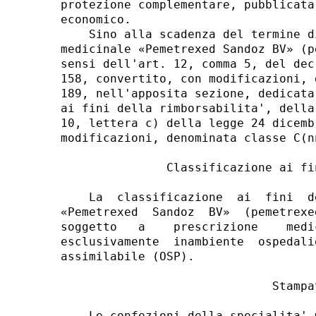
protezione complementare, pubblicata
economico. 

    Sino alla scadenza del termine d
medicinale «Pemetrexed Sandoz BV» (p
sensi dell'art. 12, comma 5, del dec
158, convertito, con modificazioni, 
189, nell'apposita sezione, dedicata
ai fini della rimborsabilita', della
10, lettera c) della legge 24 dicemb
modificazioni, denominata classe C(nn
               Classificazione ai fi
    La  classificazione  ai  fini  d
«Pemetrexed  Sandoz  BV»  (pemetrexe
soggetto   a    prescrizione    medi
esclusivamente  inambiente  ospedali
assimilabile (OSP). 

                              Stampat
    Le confezioni della specialita' 