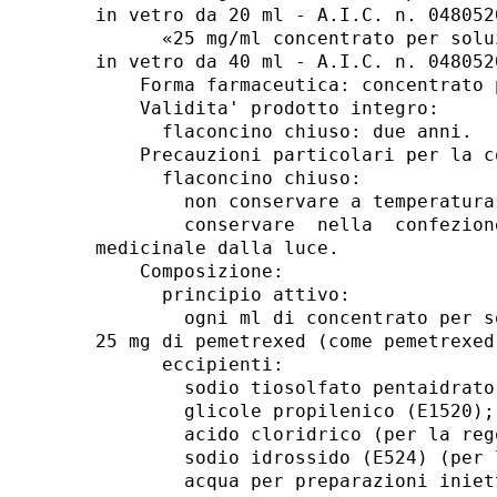
in vetro da 20 ml - A.I.C. n. 048052
      «25 mg/ml concentrato per solu
in vetro da 40 ml - A.I.C. n. 048052
    Forma farmaceutica: concentrato 
    Validita' prodotto integro: 

      flaconcino chiuso: due anni. 

    Precauzioni particolari per la c
      flaconcino chiuso: 

        non conservare a temperatura
        conservare  nella  confezion
medicinale dalla luce. 

    Composizione: 

      principio attivo: 

        ogni ml di concentrato per s
25 mg di pemetrexed (come pemetrexed
      eccipienti: 

        sodio tiosolfato pentaidrato 
        glicole propilenico (E1520); 
        acido cloridrico (per la reg
        sodio idrossido (E524) (per 
        acqua per preparazioni iniett