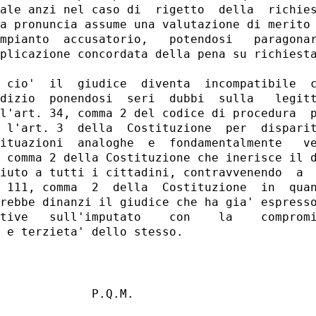
ale anzi nel caso di  rigetto  della  richies
a pronuncia assume una valutazione di merito 
mpianto  accusatorio,   potendosi   paragonar
plicazione concordata della pena su richiesta
 cio'  il  giudice  diventa  incompatibile  c
dizio  ponendosi  seri  dubbi  sulla   legitt
l'art. 34, comma 2 del codice di procedura  p
 l'art. 3  della  Costituzione  per  disparit
ituazioni  analoghe  e  fondamentalmente   ve
 comma 2 della Costituzione che inerisce il d
iuto a tutti i cittadini, contravvenendo  a  
 111, comma  2  della  Costituzione  in  quan
rebbe dinanzi il giudice che ha gia' espresso
tive   sull'imputato    con    la    compromi
             P.Q.M. 
