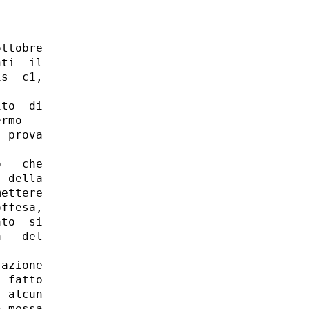
ttobre

ti  il

s  c1,

to  di

rmo  -

 prova

   che

 della

ettere

ffesa,

to  si

   del

azione

 fatto

 alcun

 messa
