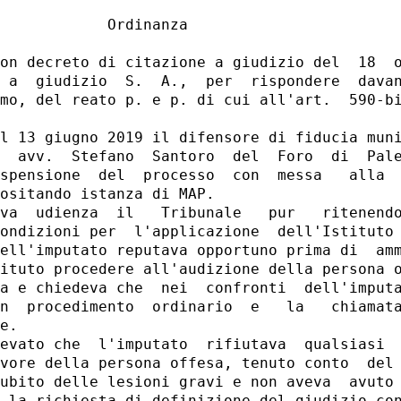
            Ordinanza 

on decreto di citazione a giudizio del  18  o
 a  giudizio  S.  A.,  per  rispondere  davan
mo, del reato p. e p. di cui all'art.  590-bi
l 13 giugno 2019 il difensore di fiducia muni
  avv.  Stefano  Santoro  del  Foro  di  Pale
spensione  del  processo  con  messa   alla  
ositando istanza di MAP. 

va  udienza  il   Tribunale   pur   ritenendo
ondizioni per  l'applicazione  dell'Istituto 
ell'imputato reputava opportuno prima di  amm
ituto procedere all'audizione della persona o
a e chiedeva che  nei  confronti  dell'imputa
n  procedimento  ordinario  e   la   chiamata
e. 

evato che  l'imputato  rifiutava  qualsiasi  
vore della persona offesa, tenuto conto  del 
ubito delle lesioni gravi e non aveva  avuto 
 la richiesta di definizione del giudizio con