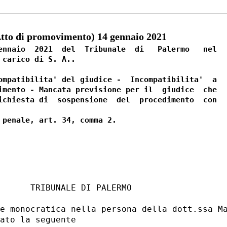
to di promovimento) 14 gennaio 2021
ennaio  2021  del  Tribunale  di   Palermo   nel

carico di S. A.. 

ompatibilita' del giudice -  Incompatibilita'  a

imento - Mancata previsione per il  giudice  che

ichiesta di  sospensione  del  procedimento  con

      TRIBUNALE DI PALERMO 

e monocratica nella persona della dott.ssa Ma
ato la seguente 
