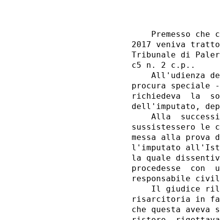
                  
    Premesso che c
2017 veniva tratto
Tribunale di Paler
c5 n. 2 c.p.. 

    All'udienza de
procura speciale -
richiedeva  la  so
dell'imputato, dep
    Alla  successi
sussistessero le c
messa alla prova d
l'imputato all'Ist
la quale dissentiv
procedesse  con  u
responsabile civil
    Il giudice ril
risarcitoria in fa
che questa aveva s
ristoro, rigettava