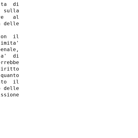
ta  di

 sulla

e   al

 delle

on  il

imita'

enale,

a'  di

rrebbe

iritto

quanto

to  il

 delle

ssione
