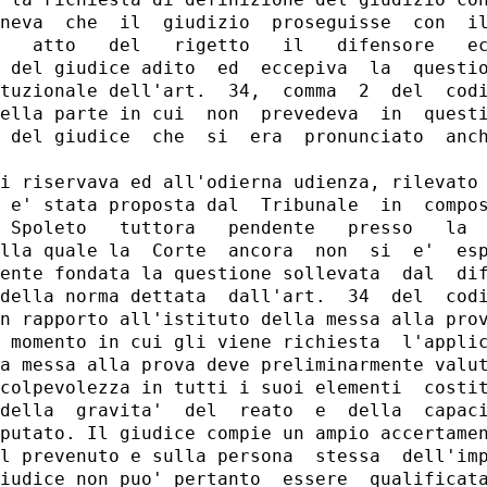
neva  che  il  giudizio  proseguisse  con  il
   atto   del   rigetto   il   difensore   ec
 del giudice adito  ed  eccepiva  la  questio
tuzionale dell'art.  34,  comma  2  del  codi
ella parte in cui  non  prevedeva  in  questi
 del giudice  che  si  era  pronunciato  anch
i riservava ed all'odierna udienza, rilevato 
 e' stata proposta dal  Tribunale  in  compos
 Spoleto   tuttora   pendente   presso   la  
lla quale la  Corte  ancora  non  si  e'  esp
ente fondata la questione sollevata  dal  dif
della norma dettata  dall'art.  34  del  codi
n rapporto all'istituto della messa alla prov
 momento in cui gli viene richiesta  l'applic
a messa alla prova deve preliminarmente valut
colpevolezza in tutti i suoi elementi  costit
della  gravita'  del  reato  e  della  capaci
putato. Il giudice compie un ampio accertamen
l prevenuto e sulla persona  stessa  dell'imp
iudice non puo' pertanto  essere  qualificata