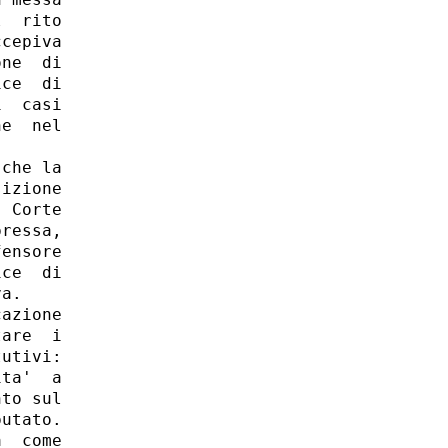
  rito

cepiva

ne  di

ce  di

  casi

e  nel

che la

izione

 Corte

ressa,

ensore

ce  di

a. 

azione

are  i

utivi:

ta'  a

to sul

utato.

  come
