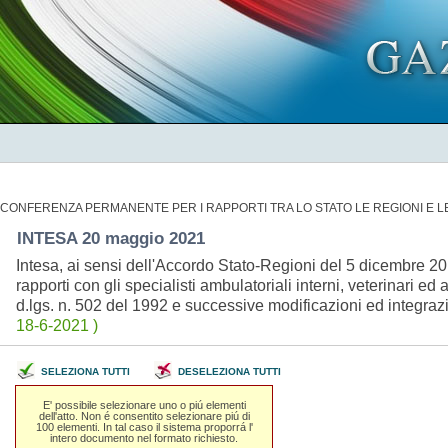
CONFERENZA PERMANENTE PER I RAPPORTI TRA LO STATO LE REGIONI E 
INTESA 20 maggio 2021
Intesa, ai sensi dell'Accordo Stato-Regioni del 5 dicembre 2013
rapporti con gli specialisti ambulatoriali interni, veterinari ed a
d.lgs. n. 502 del 1992 e successive modificazioni ed integra
18-6-2021 )
SELEZIONA TUTTI
DESELEZIONA TUTTI
E' possibile selezionare uno o piú elementi
dell'atto. Non é consentito selezionare piú di
100 elementi. In tal caso il sistema proporrá l'
intero documento nel formato richiesto.