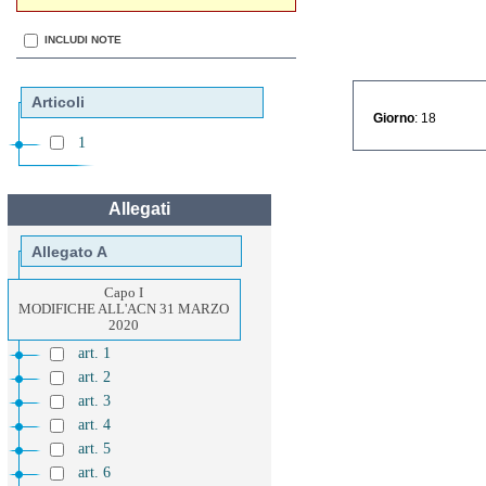
INCLUDI NOTE
Articoli
Giorno
: 18
1
Allegati
Allegato A
Capo I
MODIFICHE ALL'ACN 31 MARZO
2020
art. 1
art. 2
art. 3
art. 4
art. 5
art. 6