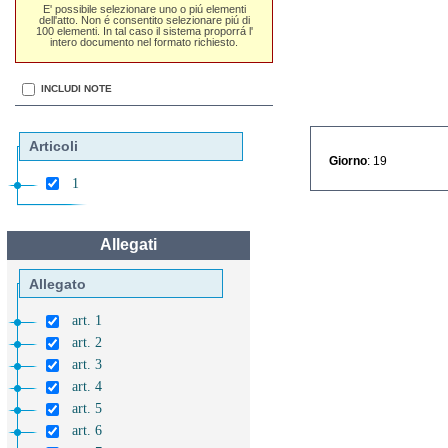
E' possibile selezionare uno o piú elementi
dell'atto. Non é consentito selezionare piú di
100 elementi. In tal caso il sistema proporrá l'
intero documento nel formato richiesto.
INCLUDI NOTE
Articoli
Giorno
: 19
1
Allegati
Allegato
art. 1
art. 2
art. 3
art. 4
art. 5
art. 6