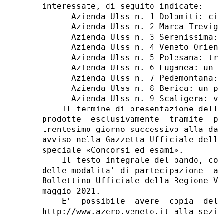
interessate, di seguito indicate: 

      Azienda Ulss n. 1 Dolomiti: ci
      Azienda Ulss n. 2 Marca Trevig
      Azienda Ulss n. 3 Serenissima:
      Azienda Ulss n. 4 Veneto Orien
      Azienda Ulss n. 5 Polesana: tre
      Azienda Ulss n. 6 Euganea: un p
      Azienda Ulss n. 7 Pedemontana:
      Azienda Ulss n. 8 Berica: un po
      Azienda Ulss n. 9 Scaligera: v
    Il termine di presentazione dell
prodotte  esclusivamente  tramite  p
trentesimo giorno successivo alla da
avviso nella Gazzetta Ufficiale dell
speciale «Concorsi ed esami». 

    Il testo integrale del bando, co
delle modalita' di partecipazione  a
Bollettino Ufficiale della Regione V
maggio 2021. 

    E'  possibile  avere  copia  del
http://www.azero.veneto.it alla sezi