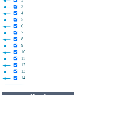
2
3
4
5
6
7
8
9
10
11
12
13
14
Allegati
Allegato 1
Allegato 1