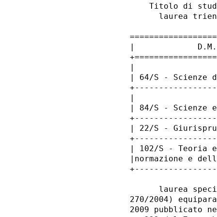
    Titolo di stud
      laurea trien
==================
|             D.M.
+=================
|                 
| 64/S - Scienze d
+-----------------
|                 
| 84/S - Scienze e
+-----------------
| 22/S - Giurispru
+-----------------
| 102/S - Teoria e
|normazione e dell
+-----------------
      laurea speci
270/2004) equipara
2009 pubblicato ne