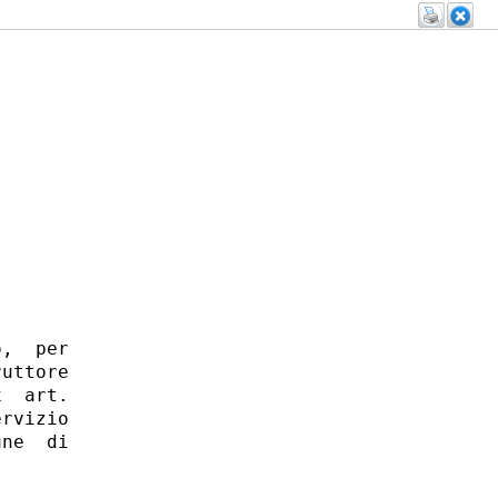
,  per

uttore

  art.

rvizio

ne  di
