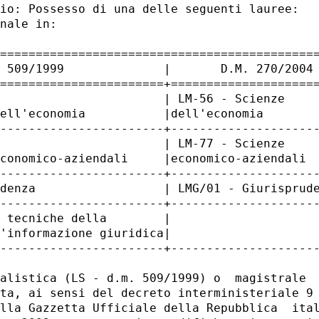
io: Possesso di una delle seguenti lauree: 

nale in: 

=============================================
 509/1999              |       D.M. 270/2004 
=======================+=====================
                       | LM-56 - Scienze     
ell'economia           |dell'economia        
-----------------------+---------------------
                       | LM-77 - Scienze     
conomico-aziendali     |economico-aziendali  
-----------------------+---------------------
denza                  | LMG/01 - Giurisprude
-----------------------+---------------------
 tecniche della        |                     
'informazione giuridica|                     
-----------------------+---------------------
alistica (LS - d.m. 509/1999) o  magistrale  
ta, ai sensi del decreto interministeriale 9 
lla Gazzetta Ufficiale della Repubblica  ital