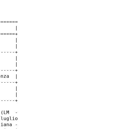
======

     |

=====+

     |

     |

-----+

     |

     |

-----+

nza  |

-----+

     |

     |

-----+

(LM  -

luglio

iana -
