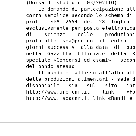
(Borsa di studio n. 03/2021TO). 

    Le domande di partecipazione all
carta semplice secondo lo schema di 
prot.  ISPA  2554  del  28  luglio  
esclusivamente per posta elettronica
di    scienze    delle    produzioni
protocollo.ispa@pec.cnr.it  entro  i
giorni successivi alla data  di  pub
nella  Gazzetta  Ufficiale  della  R
speciale «Concorsi ed esami» - secon
del bando stesso. 

    Il bando e' affisso all'albo uff
delle produzioni alimentari - sede d
disponibile   sia   sul   sito   int
http://www.urp.cnr.it    link    «Fo
http://www.ispacnr.it link «Bandi e C