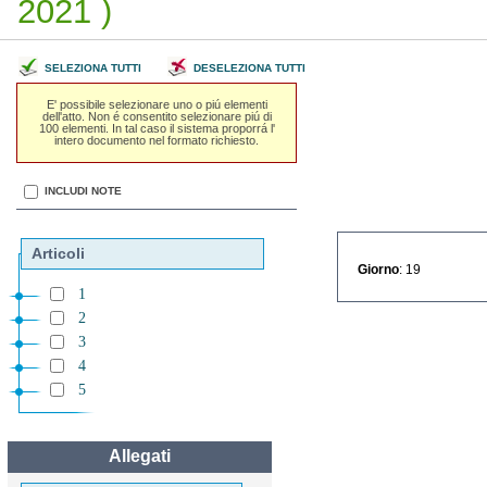
2021 )
SELEZIONA TUTTI
DESELEZIONA TUTTI
E' possibile selezionare uno o piú elementi
dell'atto. Non é consentito selezionare piú di
100 elementi. In tal caso il sistema proporrá l'
intero documento nel formato richiesto.
INCLUDI NOTE
Articoli
Giorno
: 19
1
2
3
4
5
Allegati