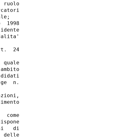
 ruolo

catori

le; 

  1998

idente

alita'

t.  24

 quale

ambito

didati

ge  n.

zioni,

imento

  come

ispone

i   di

 delle
