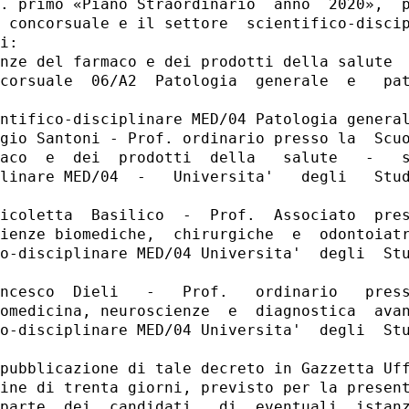
. primo «Piano Straordinario  anno  2020»,  p
 concorsuale e il settore  scientifico-discip
i: 

nze del farmaco e dei prodotti della salute 

corsuale  06/A2  Patologia  generale  e   pat
ntifico-disciplinare MED/04 Patologia general
gio Santoni - Prof. ordinario presso la  Scuo
aco  e  dei  prodotti  della   salute   -   s
linare MED/04  -   Universita'   degli   Stud
icoletta  Basilico  -  Prof.  Associato  pres
ienze biomediche,  chirurgiche  e  odontoiatr
o-disciplinare MED/04 Universita'  degli  Stu
ncesco  Dieli   -   Prof.   ordinario   press
omedicina, neuroscienze  e  diagnostica  avan
o-disciplinare MED/04 Universita'  degli  Stu
pubblicazione di tale decreto in Gazzetta Uff
ine di trenta giorni, previsto per la present
parte  dei  candidati,  di  eventuali  istanz