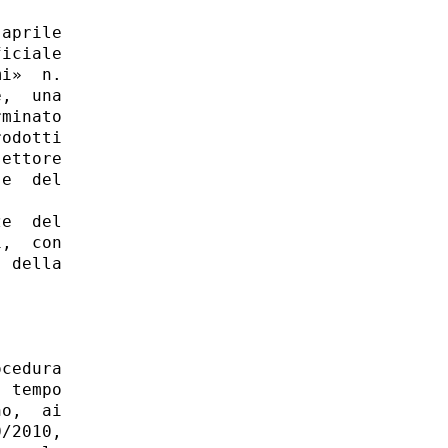
aprile

iciale

i»  n.

,  una

minato

odotti

ettore

e  del

e  del

,  con

 della

cedura

 tempo

o,  ai

/2010,
