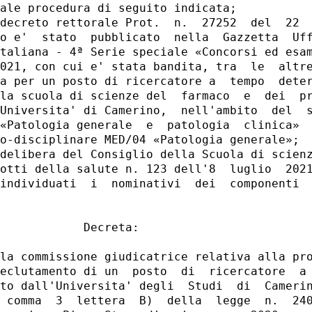
ale procedura di seguito indicata; 

decreto rettorale Prot.  n.  27252  del  22  
o e'  stato  pubblicato  nella  Gazzetta  Uff
taliana - 4ª Serie speciale «Concorsi ed esam
021, con cui e' stata bandita, tra  le  altre
a per un posto di ricercatore a  tempo  deter
la scuola di scienze del  farmaco  e  dei  pr
Universita' di Camerino,  nell'ambito  del  s
«Patologia generale  e  patologia  clinica»  
o-disciplinare MED/04 «Patologia generale»; 

delibera del Consiglio della Scuola di scienz
otti della salute n. 123 dell'8  luglio  2021
individuati  i  nominativi  dei  componenti  
            Decreta: 

la commissione giudicatrice relativa alla pro
eclutamento di un  posto  di  ricercatore  a 
to dall'Universita' degli  Studi  di  Camerin
 comma  3  lettera  B)  della  legge  n.  240