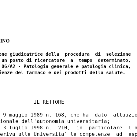
RINO
one giudicatrice della  procedura  di  selezione

 un posto di ricercatore  a  tempo  determinato,

 06/A2 - Patologia generale e patologia clinica,

           IL RETTORE 

 9 maggio 1989 n. 168, che ha  dato  attuazio
ionale dell'autonomia universitaria; 

 3 luglio 1998 n.  210,  in  particolare  l'a
eriva alle Universita' le competenze  ad  esp