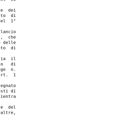
e  dei

to  di

el  1°

lancio

,  che

 delle

to  di

ia  il

o   di

ge  n.

rt.  1

egnato

sti di

ientra

e  del

altre,
