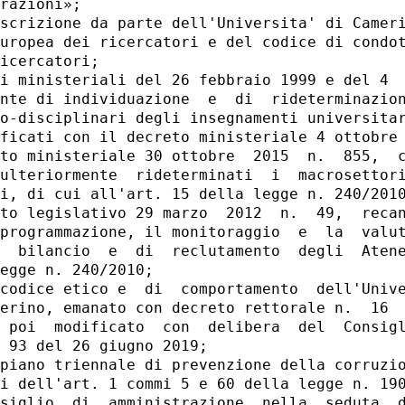
razioni»; 

scrizione da parte dell'Universita' di Cameri
uropea dei ricercatori e del codice di condot
icercatori; 

i ministeriali del 26 febbraio 1999 e del 4  
nte di individuazione  e  di  rideterminazion
o-disciplinari degli insegnamenti universitar
ficati con il decreto ministeriale 4 ottobre 
to ministeriale 30 ottobre  2015  n.  855,  c
ulteriormente  rideterminati  i  macrosettori
i, di cui all'art. 15 della legge n. 240/2010
to legislativo 29 marzo  2012  n.  49,  recan
programmazione, il monitoraggio  e  la  valut
  bilancio  e  di  reclutamento  degli  Atene
egge n. 240/2010; 

codice etico e  di  comportamento  dell'Unive
erino, emanato con decreto rettorale n.  16  
 poi  modificato  con  delibera  del  Consigl
 93 del 26 giugno 2019; 

piano triennale di prevenzione della corruzio
i dell'art. 1 commi 5 e 60 della legge n. 190
siglio  di  amministrazione  nella  seduta  d