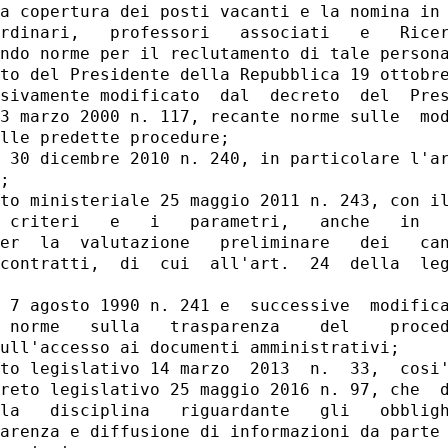
a copertura dei posti vacanti e la nomina in 
rdinari,   professori   associati   e   Ricer
ndo norme per il reclutamento di tale persona
to del Presidente della Repubblica 19 ottobre
sivamente modificato  dal  decreto  del  Pres
3 marzo 2000 n. 117, recante norme sulle  mod
lle predette procedure; 

 30 dicembre 2010 n. 240, in particolare l'ar
; 

to ministeriale 25 maggio 2011 n. 243, con il
 criteri   e   i   parametri,   anche   in   
er  la  valutazione   preliminare   dei   can
contratti,  di  cui  all'art.  24  della  leg
 7 agosto 1990 n. 241 e  successive  modifica
 norme   sulla   trasparenza    del    proced
ull'accesso ai documenti amministrativi; 

to legislativo 14 marzo  2013  n.  33,  cosi'
reto legislativo 25 maggio 2016 n. 97, che  d
la   disciplina   riguardante   gli   obbligh
arenza e diffusione di informazioni da parte 