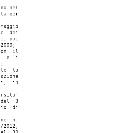
no nel

ta per

maggio

e  dei

i, poi

2000; 

on  il

  e  i

; 

te  la

azione

i,  in

rsita'

del  3

io  di

ne  n.

/2012,

el  30
