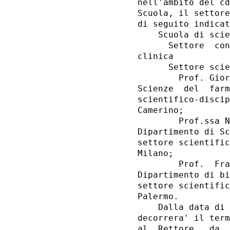
nell'ambito del cd
Scuola, il settore
di seguito indicat
    Scuola di scie
      Settore  con
clinica 

      Settore scie
        Prof. Gior
Scienze  del  farm
scientifico-discip
Camerino; 

        Prof.ssa N
Dipartimento di Sc
settore scientific
Milano; 

        Prof.  Fra
Dipartimento di bi
settore scientific
Palermo. 

    Dalla data di 
decorrera' il term
al  Rettore,  da  