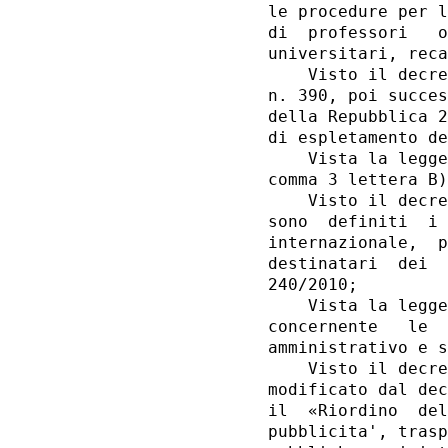
le procedure per l
di  professori   o
universitari, reca
    Visto il decre
n. 390, poi succes
della Repubblica 2
di espletamento de
    Vista la legge
comma 3 lettera B)
    Visto il decre
sono  definiti  i 
internazionale,  p
destinatari  dei  
240/2010; 

    Vista la legge
concernente   le  
amministrativo e s
    Visto il decre
modificato dal dec
il  «Riordino  del
pubblicita', trasp