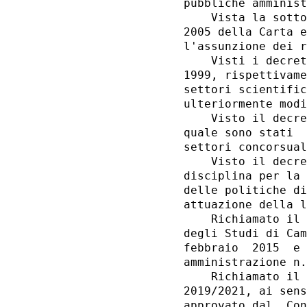
pubbliche amminist
    Vista la sotto
2005 della Carta e
l'assunzione dei r
    Visti i decret
1999, rispettivame
settori scientific
ulteriormente modi
    Visto il decre
quale sono stati  
settori concorsual
    Visto il decre
disciplina per la 
delle politiche di
attuazione della l
    Richiamato il 
degli Studi di Cam
febbraio  2015  e 
amministrazione n.
    Richiamato il 
2019/2021, ai sens
approvato dal  Con