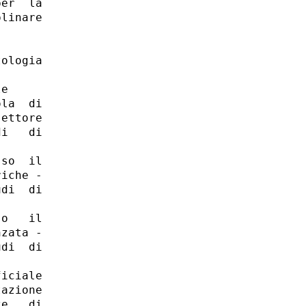
er  la

linare

ologia

e 

la  di

ettore

i   di

so  il

iche -

di  di

o   il

zata -

di  di

iciale

azione

e   di
