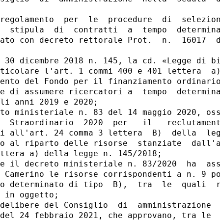
regolamento  per  le  procedure  di  selezion
  stipula  di  contratti  a  tempo  determina
ato con decreto rettorale Prot.  n.  16017  d
 30 dicembre 2018 n. 145, la cd. «Legge di bi
ticolare l'art. 1 commi 400 e 401 lettera  a)
ento del Fondo per il finanziamento ordinario
e di assumere ricercatori a  tempo  determina
li anni 2019 e 2020; 

to ministeriale n. 83 del 14 maggio 2020, oss
  Straordinario  2020  per   il   reclutament
i all'art. 24 comma 3 lettera  B)  della  leg
o al riparto delle risorse  stanziate  dall'a
ttera a) della legge n. 145/2018; 

e il decreto ministeriale n. 83/2020  ha  ass
 Camerino le risorse corrispondenti a n. 9 po
o determinato di tipo  B),  tra  le  quali  r
 in oggetto; 

delibere del Consiglio  di  amministrazione  
del 24 febbraio 2021, che approvano, tra le  