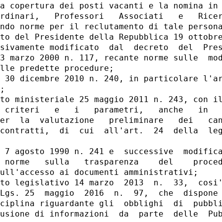
a copertura dei posti vacanti e la nomina in 
rdinari,   Professori   Associati   e   Ricer
ndo norme per il reclutamento di tale persona
to del Presidente della Repubblica 19 ottobre
sivamente modificato  dal  decreto  del  Pres
3 marzo 2000 n. 117, recante norme sulle  mod
lle predette procedure; 

 30 dicembre 2010 n. 240, in particolare l'ar
; 

to ministeriale 25 maggio 2011 n. 243, con il
 criteri   e   i   parametri,   anche   in   
er  la  valutazione   preliminare   dei   can
contratti,  di  cui  all'art.  24  della  leg
 7 agosto 1990 n. 241 e  successive  modifica
 norme   sulla   trasparenza    del    proced
ull'accesso ai documenti amministrativi; 

to legislativo 14 marzo  2013  n.  33,  cosi'
Lgs. 25  maggio  2016  n.  97,  che  dispone 
ciplina riguardante gli  obblighi  di  pubbli
usione di informazioni  da  parte  delle  Pub