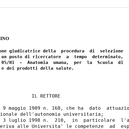
RINO
one giudicatrice della  procedura  di  selezione

 un posto di ricercatore  a  tempo  determinato,

 05/H1  -  Anatomia  umana,  per  la  Scuola  di

           IL RETTORE 

 9 maggio 1989 n. 168, che ha  dato  attuazio
ionale dell'autonomia universitaria; 

 3 luglio 1998 n.  210,  in  particolare  l'a
eriva alle Universita' le competenze  ad  esp