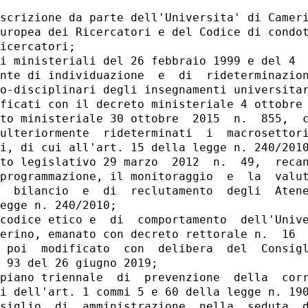
scrizione da parte dell'Universita' di Cameri
uropea dei Ricercatori e del Codice di condot
icercatori; 

i ministeriali del 26 febbraio 1999 e del 4  
nte di individuazione  e  di  rideterminazion
o-disciplinari degli insegnamenti universitar
ficati con il decreto ministeriale 4 ottobre 
to ministeriale 30 ottobre  2015  n.  855,  c
ulteriormente  rideterminati  i  macrosettori
i, di cui all'art. 15 della legge n. 240/2010
to legislativo 29 marzo  2012  n.  49,  recan
programmazione, il monitoraggio  e  la  valut
  bilancio  e  di  reclutamento  degli  Atene
egge n. 240/2010; 

codice etico e  di  comportamento  dell'Unive
erino, emanato con decreto rettorale n.  16  
 poi  modificato  con  delibera  del  Consigl
 93 del 26 giugno 2019; 

piano triennale  di  prevenzione  della  corr
i dell'art. 1 commi 5 e 60 della legge n. 190
siglio  di  amministrazione  nella  seduta  d