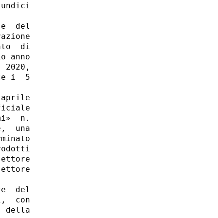
undici

e  del

azione

to  di

o anno

 2020,

e i  5

aprile

iciale

i»  n.

,  una

minato

odotti

ettore

ettore

e  del

,  con

 della
