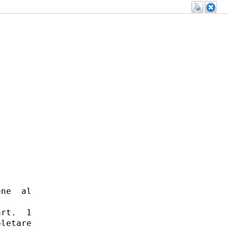
ne  al

rt.  1

letare
