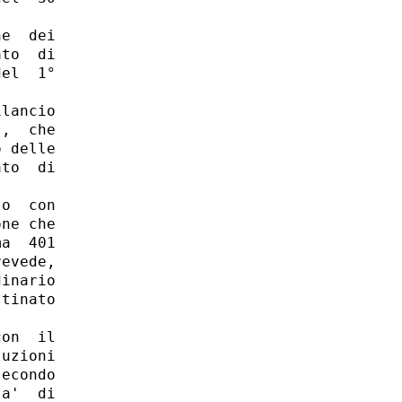
e  dei

to  di

el  1°

lancio

,  che

 delle

to  di

o  con

ne che

a  401

evede,

inario

tinato

on  il

uzioni

econdo

a'  di
