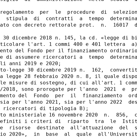
regolamento  per  le  procedure  di  selezion
  stipula  di  contratti  a  tempo  determina
ato con decreto rettorale prot.  n.  16017  d
 30 dicembre 2018 n. 145, la cd. «legge di bi
ticolare l'art. 1 commi 400 e 401 lettera  a)
ento del Fondo per il finanziamento ordinario
e di assumere ricercatori a  tempo  determina
li anni 2019 e 2020; 

to-legge 30 dicembre 2019 n.  162,  convertit
a legge 28 febbraio 2020 n. 8, il quale dispo
le misure di sostegno, di cui all'art. 1 comm
/2018, sono prorogate per l'anno  2021  e  pr
mento del  Fondo  per  il  finanziamento  ord
sia per l'anno 2021, sia per l'anno 2022  des
 ricercatori di tipologia B); 

to ministeriale 16 novembre 2020  n.  856,  c
efiniti i criteri di  riparto  tra  le  Istit
e  risorse  destinate  all'attuazione  del  s
io 2020»,  in  base  al  quale  all'Universit