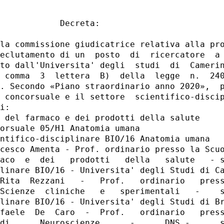
            Decreta: 

la commissione giudicatrice relativa alla pro
eclutamento di un  posto  di  ricercatore  a 
to dall'Universita' degli  studi  di  Camerin
 comma  3  lettera  B)  della  legge  n.  240
. Secondo «Piano straordinario anno 2020»,  p
 concorsuale e il settore  scientifico-discip
i: 

 del farmaco e dei prodotti della salute 

orsuale 05/H1 Anatomia umana 

ntifico-disciplinare BIO/16 Anatomia umana 

cesco Amenta - Prof. ordinario presso la Scuo
aco  e  dei   prodotti   della   salute   - s
linare BIO/16 - Universita' degli Studi di Ca
Rita  Rezzani   -   Prof.   ordinario   press
Scienze  cliniche   e   sperimentali   -    s
linare BIO/16 - Universita' degli Studi di Br
faele  De  Caro  -  Prof.   ordinario   press
di      Neuroscienze      -      DNS -      s