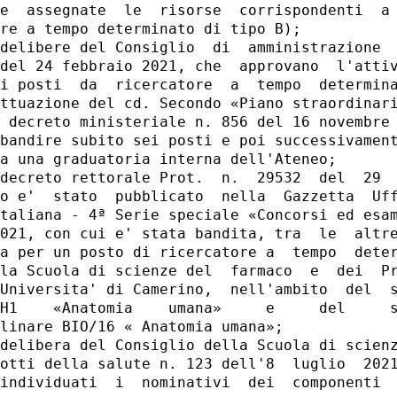
e  assegnate  le  risorse  corrispondenti  a 
re a tempo determinato di tipo B); 

delibere del Consiglio  di  amministrazione  
del 24 febbraio 2021, che  approvano  l'attiv
i posti  da  ricercatore  a  tempo  determina
ttuazione del cd. Secondo «Piano straordinari
 decreto ministeriale n. 856 del 16 novembre 
bandire subito sei posti e poi successivament
a una graduatoria interna dell'Ateneo; 

decreto rettorale Prot.  n.  29532  del  29  
o e'  stato  pubblicato  nella  Gazzetta  Uff
taliana - 4ª Serie speciale «Concorsi ed esam
021, con cui e' stata bandita, tra  le  altre
a per un posto di ricercatore a  tempo  deter
la Scuola di scienze del  farmaco  e  dei  Pr
Universita' di Camerino,  nell'ambito  del  s
H1    «Anatomia    umana»     e     del     s
linare BIO/16 « Anatomia umana»; 

delibera del Consiglio della Scuola di scienz
otti della salute n. 123 dell'8  luglio  2021
individuati  i  nominativi  dei  componenti  