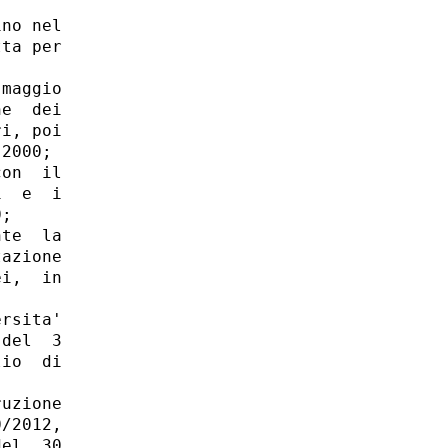
no nel

ta per

maggio

e  dei

i, poi

2000; 

on  il

  e  i

; 

te  la

azione

i,  in

rsita'

del  3

io  di

uzione

/2012,

el  30
