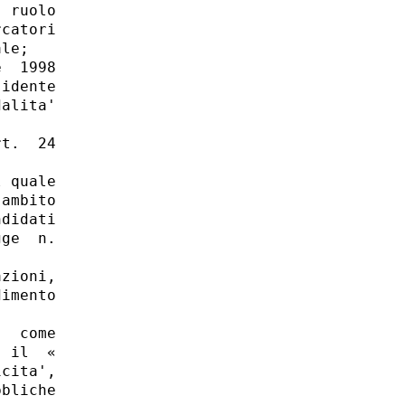
 ruolo

catori

le; 

  1998

idente

alita'

t.  24

 quale

ambito

didati

ge  n.

zioni,

imento

  come

 il  «

cita',

bliche
