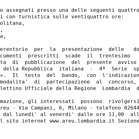
o assegnati presso una delle seguenti quattro
i con turnistica sulle ventiquattro ore: 

olitana, 

, 

a, 

 

erentorio  per  la  presentazione  delle   do
cumenti  prescritti  scade  il  trentesimo   
ta  di  pubblicazione  del  presente  avviso 
 della Repubblica  italiana  -  4ª  Serie  sp
».  Il  testo  del  bando,  con  l'indicazion
modalita'  di  partecipazione  al  concorso, 
lettino Ufficiale della Regione  Lombardia  d
mazione, gli interessati  possono  rivolgersi
reu - Via Campani, 6, Milano - telefono 02644
 dal lunedi' al venerdi' dalle ore 11,00  all
l sito internet www.areu.lombardia.it Sezione