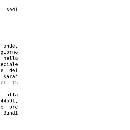
  sedi

mande,

giorno

 nella

eciale

e  dei

 sara'

el  15

  alla

44591,

e  ore

 Bandi
