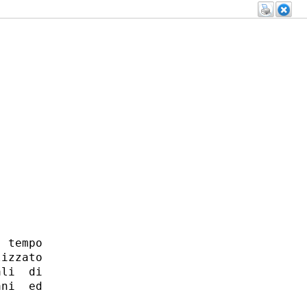
 tempo

izzato

li  di

ni  ed
