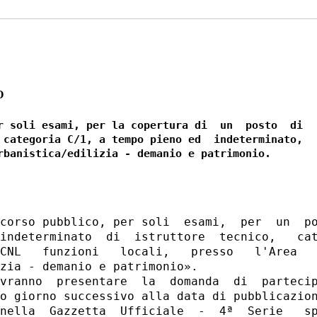
O
r soli esami, per la copertura di  un  posto  di

 categoria C/1, a tempo pieno ed  indeterminato,

corso pubblico, per soli  esami,  per  un  po
indeterminato  di  istruttore  tecnico,   cat
CNL   funzioni   locali,   presso   l'Area   
zia - demanio e patrimonio». 

vranno  presentare  la  domanda  di  partecip
o giorno successivo alla data di pubblicazion
nella  Gazzetta  Ufficiale  -  4ª  Serie   sp