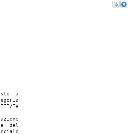
sto  a

egoria

III/IV

azione

e  del

eciale
