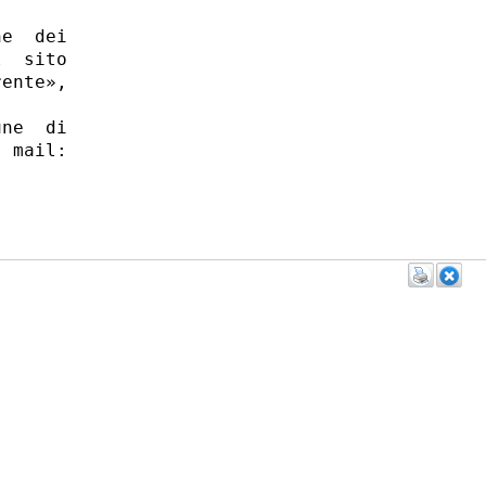
e  dei

  sito

ente»,

ne  di

 mail:
