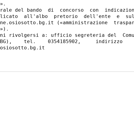
». 

rale del bando  di  concorso  con  indicazion
licato  all'albo  pretorio  dell'ente  e  sul
ne.osiosotto.bg.it («amministrazione  traspar
»). 

ni rivolgersi a: ufficio segreteria del  Comu
BG),    tel.    0354185902,     indirizzo    
osiosotto.bg.it 
