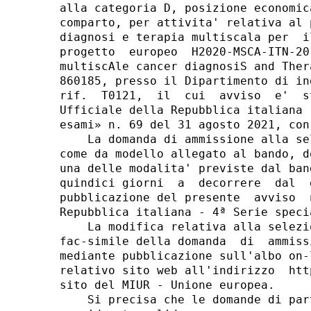
alla categoria D, posizione economic
comparto, per attivita' relativa al 
diagnosi e terapia multiscala per  i
progetto  europeo  H2020-MSCA-ITN-20
multiscAle cancer diagnosiS and Ther
860185, presso il Dipartimento di in
rif.  T0121,  il  cui  avviso  e'  s
Ufficiale della Repubblica italiana 
esami» n. 69 del 31 agosto 2021, con
    La domanda di ammissione alla se
come da modello allegato al bando, d
una delle modalita' previste dal ban
quindici giorni  a  decorrere  dal  
pubblicazione del presente  avviso  
Repubblica italiana - 4ª Serie speci
    La modifica relativa alla selezi
fac-simile della domanda  di  ammiss
mediante pubblicazione sull'albo on-
relativo sito web all'indirizzo  htt
sito del MIUR - Unione europea. 

    Si precisa che le domande di par