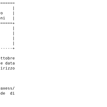
======

     |

o    |

ni   |

=====+

     |

     |

     |

     |

-----+

ttobre

e data

irizzo

axess/ 

de  di
