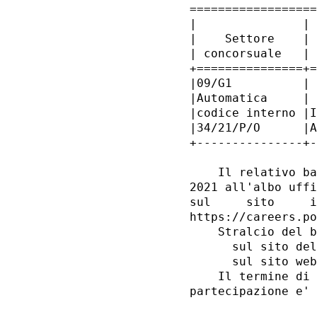
==================
|               | 
|    Settore    | 
| concorsuale   | 
+===============+=
|09/G1          | 
|Automatica     | 
|codice interno |I
|34/21/P/O      |A
+---------------+-
    Il relativo ba
2021 all'albo uffi
sul     sito     i
https://careers.po
    Stralcio del b
      sul sito del
      sul sito web
    Il termine di 
partecipazione e' 