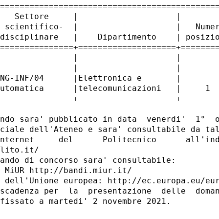
=============================================
   Settore     |                    |        
 scientifico-  |                    |   Numer
disciplinare   |    Dipartimento    | posizio
===============+====================+========
               |                    |        
               |                    |        
NG-INF/04      |Elettronica e       |        
utomatica      |telecomunicazioni   |     1  
---------------+--------------------+--------
ndo sara' pubblicato in data  venerdi'  1°  o
ciale dell'Ateneo e sara' consultabile da tal
nternet     del      Politecnico      all'ind
lito.it/ 

ando di concorso sara' consultabile: 

 MiUR http://bandi.miur.it/ 

 dell'Unione europea: http://ec.europa.eu/eur
scadenza per  la  presentazione  delle  doman
fissato a martedi' 2 novembre 2021. 
