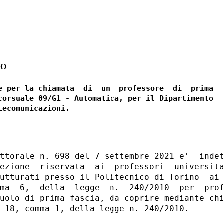
NO
e per la chiamata  di  un  professore  di  prima

corsuale 09/G1 - Automatica, per il Dipartimento

ttorale n. 698 del 7 settembre 2021 e'  indet
ezione  riservata  ai  professori  universita
utturati presso il Politecnico di Torino  ai 
ma  6,  della  legge  n.  240/2010  per  prof
uolo di prima fascia, da coprire mediante chi
 18, comma 1, della legge n. 240/2010. 
