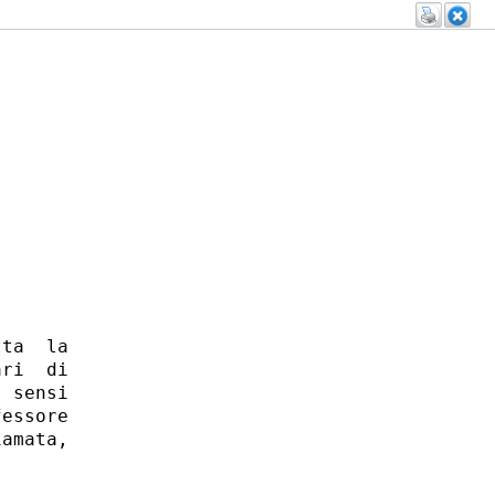
ta  la

ri  di

 sensi

essore

amata,
