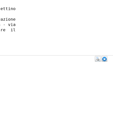
ettino

azione

 - via

re  il
