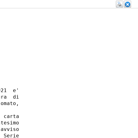
21  e'

ra  di

omato,

 carta

tesimo

avviso

 Serie
