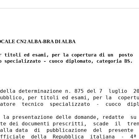
OCALE CN2 ALBA-BRA DI ALBA
r titoli ed esami, per la copertura di un  posto

della determinazione n. 875 del 7  luglio  20
ubblico, per titoli ed esami, per la  copertu
atore  tecnico  specializzato  -  cuoco  dipl
 la presentazione delle domande, redatte  su 
te dei documenti prescritti,  scade  il  tren
alla data  di  pubblicazione  del  presente  
fficiale  della  Repubblica  italiana  -  4ª 