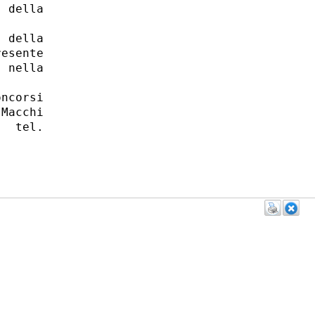
 della

 della

esente

 nella

ncorsi

Macchi

  tel.
