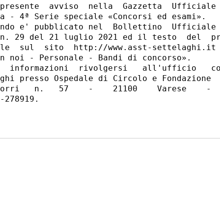
presente  avviso  nella  Gazzetta  Ufficiale 
a - 4ª Serie speciale «Concorsi ed esami». 

ndo e' pubblicato nel  Bollettino  Ufficiale 
n. 29 del 21 luglio 2021 ed il testo  del  pr
le  sul  sito  http://www.asst-settelaghi.it 
n noi - Personale - Bandi di concorso». 

  informazioni  rivolgersi   all'ufficio   co
ghi presso Ospedale di Circolo e Fondazione  
orri   n.   57    -    21100    Varese    -  
-278919. 
