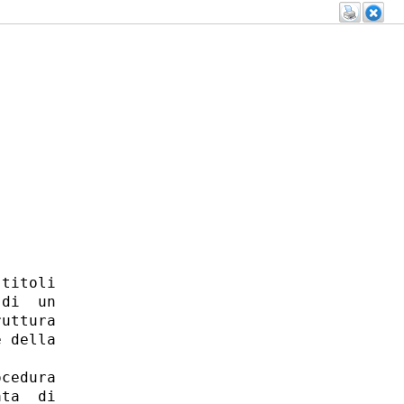
titoli

di  un

uttura

 della

cedura

ta  di
